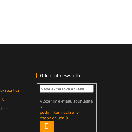
Odebírat newsletter
o-sport.cz
rt
Vložením e-mailu souhlasíte
s
t_cz
podmínkami ochrany
osobních údajů
PŘIHLÁSIT