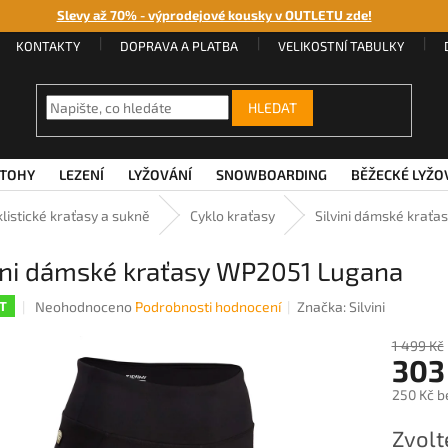
Slevy až 70% - výprodejové kousky v OUTLETU zde!
KONTAKTY
DOPRAVA A PLATBA
VELIKOSTNÍ TABULKY
HLEDAT
TOHY
LEZENÍ
LYŽOVÁNÍ
SNOWBOARDING
BĚŽECKÉ LYŽO
listické kraťasy a sukně
Cyklo kraťasy
Silvini dámské krať
vini dámské kraťasy WP2051 Lugana
Průměrné
Neohodnoceno
Podrobnosti hodnocení
Značka:
Silvini
T
hodnocení
produktu
1 499 Kč
303
je
0,0
250 Kč b
z
5
Měrná
Zvolt
hvězdiček.
cena: