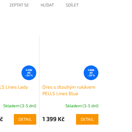
ZEPTAT SE
HLÍDAT
SDÍLET
1 790
1 990
Kč
Kč
–24 %
–29 %
LS Lines Lady
Dres s dlouhým rukávem
PELLS Lines Blue
Skladem (3-5 dní)
Skladem (3-5 dní)
č
1 399 Kč
DETAIL
DETAIL