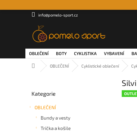
Přejít
na
obsah
info@pomelo-sport.cz
OBLEČENÍ
BOTY
CYKLISTIKA
VYBAVENÍ
BA
Domů
OBLEČENÍ
Cyklistické oblečení
Cyk
P
Sil
o
Přeskočit
s
Kategorie
kategorie
OUTLE
t
r
OBLEČENÍ
a
n
Bundy a vesty
n
Trička a košile
í
p