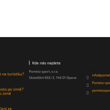
Kde nás najdete
Kontakt
Pomelo sport, s.r.o.
t na turistiku?
info
@
pomel
Skladištní 692/3, 746 01 Opava
Pomelo spo
 kolo po zimě?
pomelospor
po zimě
čení ze