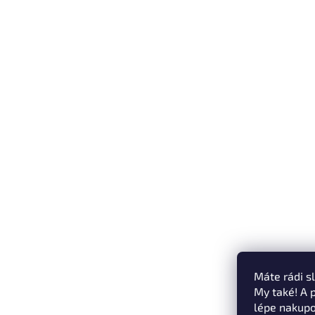
Máte rádi s
My také! A 
lépe nakupo