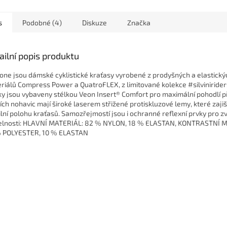
s
Podobné (4)
Diskuze
Značka
ailní popis produktu
one jsou dámské cyklistické kraťasy vyrobené z prodyšných a elastický
riálů Compress Power a QuatroFLEX, z limitované kolekce #silvinirider
ky jsou vybaveny stélkou Veon Insert® Comfort pro maximální pohodlí př
ích nohavic mají široké laserem střižené protiskluzové lemy, které zajiš
ilní polohu kraťasů. Samozřejmostí jsou i ochranné reflexní prvky pro z
telnosti: HLAVNÍ MATERIÁL: 82 % NYLON, 18 % ELASTAN, KONTRASTNÍ 
 POLYESTER, 10 % ELASTAN