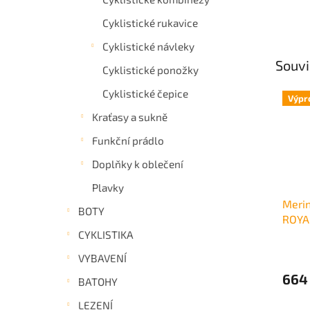
Cyklistické rukavice
Cyklistické návleky
Souvi
Cyklistické ponožky
Cyklistické čepice
Výpr
Kraťasy a sukně
Funkční prádlo
Doplňky k oblečení
Plavky
Meri
BOTY
ROYA
strip
CYKLISTIKA
VYBAVENÍ
664
BATOHY
LEZENÍ