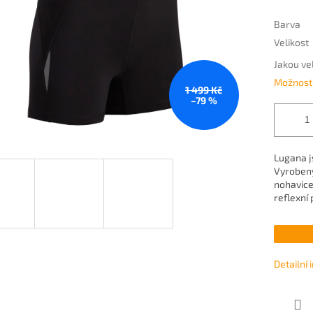
Barva
Velikost
Jakou ve
Možnosti
1 499 Kč
–79 %
Lugana js
Vyrobeny
nohavice
reflexní 
Detailní