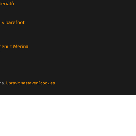
teriálů
a v barefoot
čení z Merina
y
na.
Upravit nastavení cookies