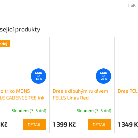
TISK
sející produkty
odej
1 990
1 990
Kč
Kč
–66 %
–29 %
no triko MONS
Dres s dlouhým rukávem
Dres PEL
LE CADENCE TEE ink
PELLS Lines Red
e
Skladem (3-5 dní)
Skladem (3-5 dní)
 Kč
1 399 Kč
1 349 K
DETAIL
DETAIL