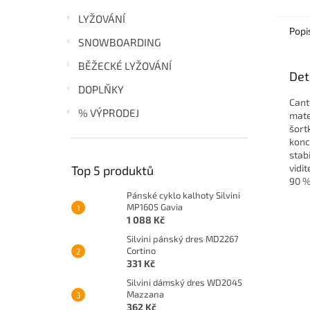
LYŽOVÁNÍ
Popi
SNOWBOARDING
BĚŽECKÉ LYŽOVÁNÍ
Det
DOPLŇKY
Cant
% VÝPRODEJ
mate
šort
konc
stab
vidi
Top 5 produktů
90 %
Pánské cyklo kalhoty Silvini
MP1605 Gavia
1 088 Kč
Silvini pánský dres MD2267
Cortino
331 Kč
Silvini dámský dres WD2045
Mazzana
362 Kč