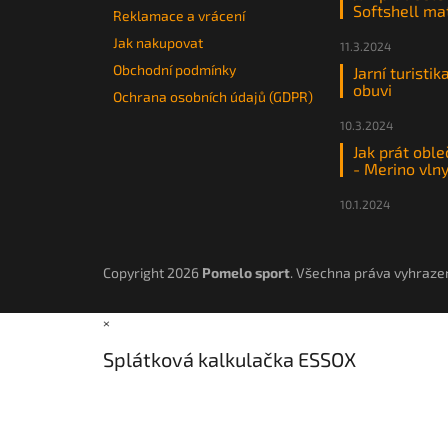
Softshell ma
Reklamace a vrácení
Jak nakupovat
11.3.2024
Obchodní podmínky
Jarní turistik
obuvi
Ochrana osobních údajů (GDPR)
10.3.2024
Jak prát oble
- Merino vln
10.1.2024
Copyright 2026
Pomelo sport
. Všechna práva vyhraze
×
Splátková kalkulačka ESSOX