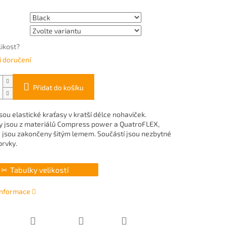
likost?
 doručení
Přidat do košíku
ou elastické kraťasy v kratší délce nohaviček.
 jsou z materiálů Compress power a QuatroFLEX,
 jsou zakončeny šitým lemem. Součástí jsou nezbytné
prvky.
Tabulky velikostí
 informace