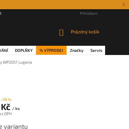
DÁRKOVÉ POUKAZY
MAGAZÍN
VĚRNOSTNÍ PROGRAM
Přihlášení
REKL
NÁKUPNÍ
Prázdný košík
KOŠÍK
VÁNÍ
DOPLŇKY
% VÝPRODEJ
Značky
Servis
Magazín
asy WP2051 Lugana
–79 %
 Kč
/ ks
ez DPH
e variantu