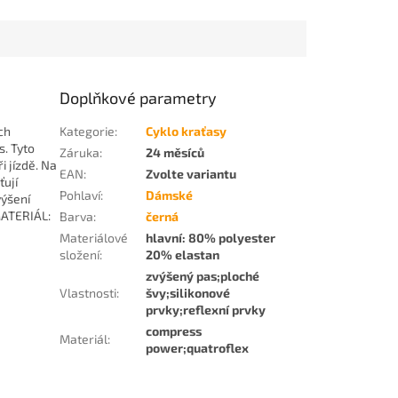
Doplňkové parametry
ch
Kategorie
:
Cyklo kraťasy
s. Tyto
Záruka
:
24 měsíců
i jízdě. Na
EAN
:
Zvolte variantu
ťují
Pohlaví
:
Dámské
výšení
MATERIÁL:
Barva
:
černá
Materiálové
hlavní: 80% polyester
složení
:
20% elastan
zvýšený pas;ploché
Vlastnosti
:
švy;silikonové
prvky;reflexní prvky
compress
Materiál
:
power;quatroflex