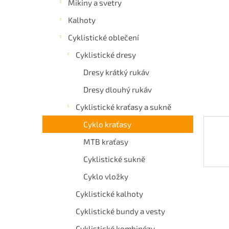
Mikiny a svetry
a
Kalhoty
n
e
Cyklistické oblečení
l
Cyklistické dresy
Dresy krátký rukáv
Dresy dlouhý rukáv
Cyklistické kraťasy a sukně
Cyklo kraťasy
MTB kraťasy
Cyklistické sukně
Cyklo vložky
Cyklistické kalhoty
Cyklistické bundy a vesty
Cyklistické kombinézy