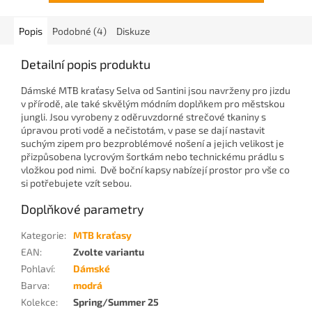
Popis
Podobné (4)
Diskuze
Detailní popis produktu
Dámské MTB kraťasy Selva od Santini jsou navrženy pro jizdu
v přírodě, ale také skvělým módním doplňkem pro městskou
jungli. Jsou vyrobeny z oděruvzdorné strečové tkaniny s
úpravou proti vodě a nečistotám, v pase se dají nastavit
suchým zipem pro bezproblémové nošení a jejich velikost je
přizpůsobena lycrovým šortkám nebo technickému prádlu s
vložkou pod nimi. Dvě boční kapsy nabízejí prostor pro vše co
si potřebujete vzít sebou.
Doplňkové parametry
Kategorie
:
MTB kraťasy
EAN
:
Zvolte variantu
Pohlaví
:
Dámské
Barva
:
modrá
Kolekce
:
Spring/Summer 25