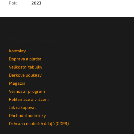
Rok
:
2023
Z
á
p
a
Informace pro vás
t
Kontakty
í
Doprava a platba
Velikostní tabulky
Dárkové poukazy
Magazín
Věrnostní program
Reklamace a vrácení
Jak nakupovat
Obchodní podmínky
Ochrana osobních údajů (GDPR)