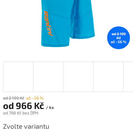
od 2 199
Kč
až –56 %
od 2 199 Kč
až –56 %
od
966 Kč
/ ks
od
798 Kč
bez DPH
Měrná
Zvolte variantu
cena: