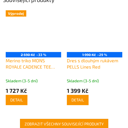
Výprodej
2 590 Kč
–33 %
1 990 Kč
–29 %
Merino triko MONS
Dres s dlouhým rukávem
ROYALE CADENCE TEE
PELLS Lines Red
WMNS limelight camo
Skladem (3-5 dní)
Skladem (3-5 dní)
1 727 Kč
1 399 Kč
DETAIL
DETAIL
ZOBRAZIT VŠECHNY SOUVISEJÍCÍ PRODUKTY