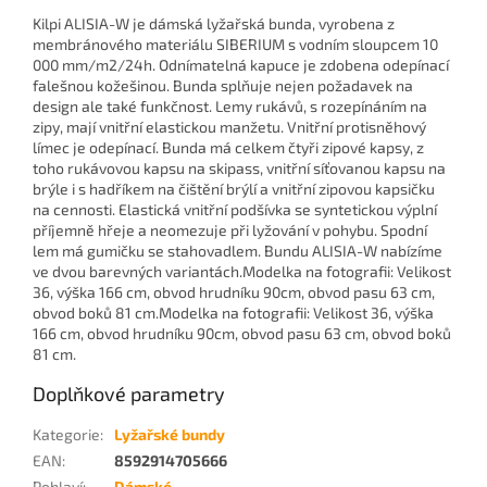
Kilpi ALISIA-W je dámská lyžařská bunda, vyrobena z
membránového materiálu SIBERIUM s vodním sloupcem 10
000 mm/m2/24h. Odnímatelná kapuce je zdobena odepínací
falešnou kožešinou. Bunda splňuje nejen požadavek na
design ale také funkčnost. Lemy rukávů, s rozepínáním na
zipy, mají vnitřní elastickou manžetu. Vnitřní protisněhový
límec je odepínací. Bunda má celkem čtyři zipové kapsy, z
toho rukávovou kapsu na skipass, vnitřní síťovanou kapsu na
brýle i s hadříkem na čištění brýlí a vnitřní zipovou kapsičku
na cennosti. Elastická vnitřní podšívka se syntetickou výplní
příjemně hřeje a neomezuje při lyžování v pohybu. Spodní
lem má gumičku se stahovadlem. Bundu ALISIA-W nabízíme
ve dvou barevných variantách.Modelka na fotografii: Velikost
36, výška 166 cm, obvod hrudníku 90cm, obvod pasu 63 cm,
obvod boků 81 cm.Modelka na fotografii: Velikost 36, výška
166 cm, obvod hrudníku 90cm, obvod pasu 63 cm, obvod boků
81 cm.
Doplňkové parametry
Kategorie
:
Lyžařské bundy
EAN
:
8592914705666
Pohlaví
:
Dámské