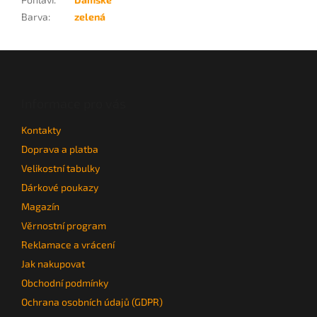
Barva
:
zelená
Z
á
p
a
Informace pro vás
t
Kontakty
í
Doprava a platba
Velikostní tabulky
Dárkové poukazy
Magazín
Věrnostní program
Reklamace a vrácení
Jak nakupovat
Obchodní podmínky
Ochrana osobních údajů (GDPR)