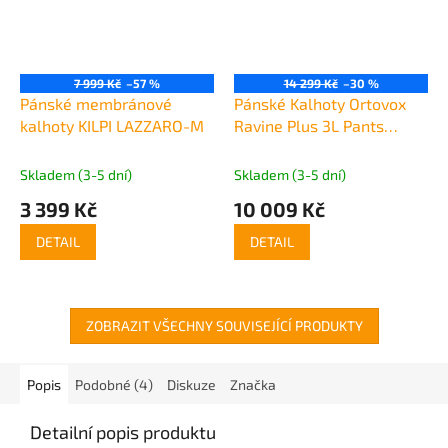
7 999 Kč
–57 %
14 299 Kč
–30 %
Pánské membránové
Pánské Kalhoty Ortovox
kalhoty KILPI LAZZARO-M
Ravine Plus 3L Pants
Men's
Skladem (3-5 dní)
Skladem (3-5 dní)
3 399 Kč
10 009 Kč
DETAIL
DETAIL
ZOBRAZIT VŠECHNY SOUVISEJÍCÍ PRODUKTY
Popis
Podobné (4)
Diskuze
Značka
Detailní popis produktu