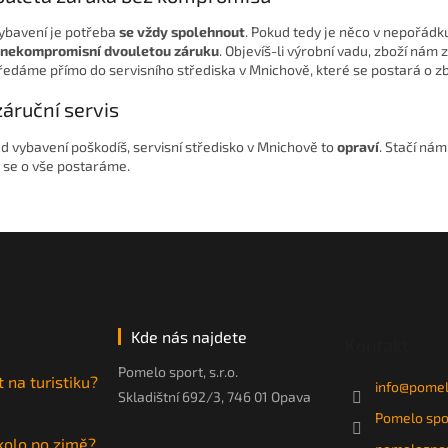
ybavení je potřeba
se vždy spolehnout
. Pokud tedy je něco v nepořádku
nekompromisní dvouletou záruku
. Objevíš-li výrobní vadu, zboží nám 
ředáme přímo do servisního střediska v Mnichově, které se postará o zb
áruční servis
d vybavení poškodíš, servisní středisko v Mnichově to
opraví
. Stačí nám
 se o vše postaráme.
Kde nás najdete
Kontakt
Pomelo sport, s.r.o.
t na turistiku?
info
@
pomel
Skladištní 692/3, 746 01 Opava
Pomelo spo
 kolo po zimě?