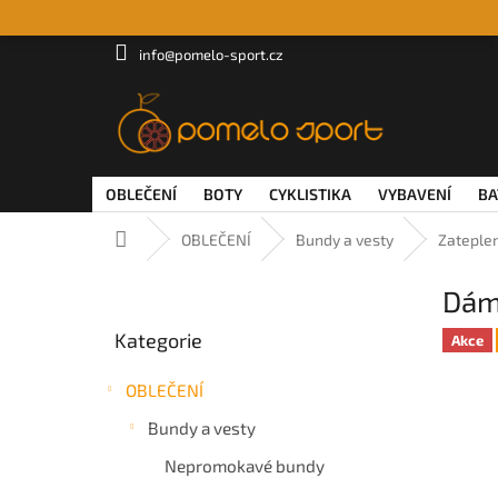
Přejít
na
obsah
info@pomelo-sport.cz
OBLEČENÍ
BOTY
CYKLISTIKA
VYBAVENÍ
BA
Domů
OBLEČENÍ
Bundy a vesty
Zateple
P
Dám
o
Přeskočit
s
Kategorie
kategorie
Akce
t
r
OBLEČENÍ
a
n
Bundy a vesty
n
Nepromokavé bundy
í
p