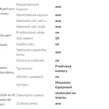
Nastavitelnost
ano
ft
peří pro
kapuce
:
ravou.
Odnímatelná kapuce
:
ano
Odolnost vůči větru
:
ano
Odolnost vůči vodě
:
ano
Prodloužená záda
:
ne
ím peří
Síla vláken
:
50
Sněžný pás
:
ne
tepla.
.
Stahování spodního
ano
lemu
:
Strečový materiál
:
ne
Prošívané
tatní
Typ komor
:
komory
 karabiny
Větrání v podpaží
:
ne
Mountain
Výrobci
:
Equipment
stahování na
šitá ze tří
Zakončení rukávů
:
šnůrku
ateriál
Zvýšený límec
:
ano
ací