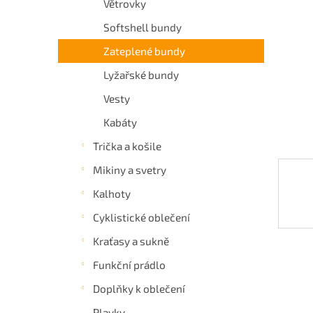
Větrovky
a
Softshell bundy
n
e
Zateplené bundy
l
Lyžařské bundy
Vesty
Kabáty
Trička a košile
Mikiny a svetry
Kalhoty
Cyklistické oblečení
Kraťasy a sukně
Funkční prádlo
Doplňky k oblečení
Plavky