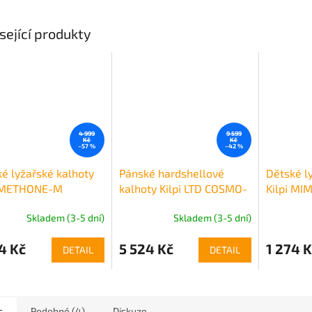
sející produkty
4 999
9 599
Kč
Kč
–57 %
–42 %
é lyžařské kalhoty
Pánské hardshellové
Dětské l
i METHONE-M
kalhoty Kilpi LTD COSMO-
Kilpi MI
M
Skladem (3-5 dní)
Skladem (3-5 dní)
4 Kč
5 524 Kč
1 274 K
DETAIL
DETAIL
s
Podobné (4)
Diskuze