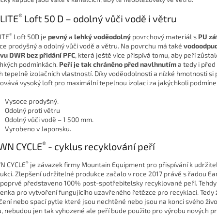
®
LITE
Loft 50 D – odolný vůči vodě i větru
®
ITE
Loft 50D je
pevný
a
lehký voděodolný
povrchový materiál s
PU
zá
ce prodyšný a odolný vůči vodě a větru. Na povrchu má také
vodoodpu
vu DWR bez přidání PFC
, která ještě více přispívá tomu, aby peří zůstal
lhkých podmínkách.
Peří je tak chráněno před navlhnutím
a tedy i před
h tepelně izolačních vlastností. Díky voděodolnosti a nízké hmotnosti si 
ovává vysoký loft pro maximální tepelnou izolaci za jakýchkoli podmíne
Vysoce prodyšný.
Odolný proti větru
Odolný vůči vodě – 1 500 mm.
Vyrobeno v Japonsku.
®
WN CYCLE
- cyklus recyklování peří
®
N CYCLE
je závazek firmy Mountain Equipment pro přispívání k udržite
ukci. Zlepšení udržitelné produkce začalo v roce 2017 právě s řadou Ea
 poprvé představeno 100% post-spotřebitelsky recyklované peří. Tehdy 
enka pro vytvoření fungujícího uzavřeného řetězce pro recyklaci. Tedy
čení nebo spací pytle které jsou nechtěné nebo jsou na konci svého živ
u, nebudou jen tak vyhozené ale peří bude použito pro výrobu nových p