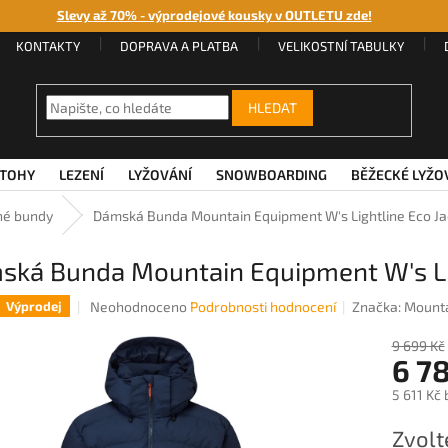
Slevy až 70% - výprodejové kousky v OUTLETU zde!
KONTAKTY
DOPRAVA A PLATBA
VELIKOSTNÍ TABULKY
HLEDAT
TOHY
LEZENÍ
LYŽOVÁNÍ
SNOWBOARDING
BĚŽECKÉ LYŽO
né bundy
Dámská Bunda Mountain Equipment W's Lightline Eco Ja
ská Bunda Mountain Equipment W's Lig
Průměrné
Neohodnoceno
Podrobnosti hodnocení
Značka:
Mounta
Výprodej
hodnocení
produktu
9 699 Kč
6 7
je
0,0
5 611 Kč
z
5
Měrná
Zvolt
hvězdiček.
cena: