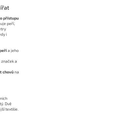
ířat
o přístupu
uje peří,
etry
dy i
peří
a jeho
h značek a
kt chovů
na
 nich
tý. Dvě
í textilie.