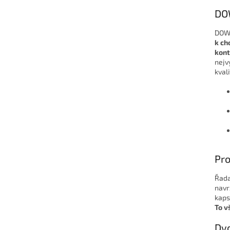
DO
DOW
k ch
kon
nejv
kval
Pro
Řada
navr
kaps
To v
Dv