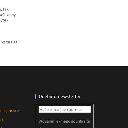
, tak
zašli a my
ytek.
 ho zaslat
Odebírat newsletter
o-sport.cz
rt
Vložením e-mailu souhlasíte
s