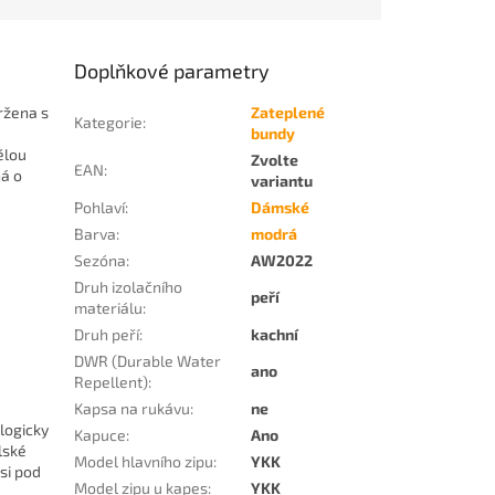
Doplňkové parametry
ržena s
Zateplené
Kategorie
:
bundy
ělou
Zvolte
EAN
:
ná o
variantu
Pohlaví
:
Dámské
Barva
:
modrá
Sezóna
:
AW2022
Druh izolačního
peří
materiálu
:
Druh peří
:
kachní
DWR (Durable Water
ano
Repellent)
:
Kapsa na rukávu
:
ne
logicky
Kapuce
:
Ano
lské
Model hlavního zipu
:
YKK
 si pod
Model zipu u kapes
:
YKK