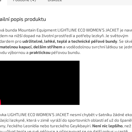
ailní popis produktu
vá bunda Mountain Equipment LIGHTLINE ECO WOMEN’S JACKET je nav
dem na nižší dopad na životní prostředí a potřeby lezkyň. Je světovým
ndardem pro
udržitelné,
lehké, teplé a technické péřové bundy
. Se skv
matelnou kapucí, delším střihem
a voděodolnou svrchní látkou se jed
vdu výbornou a
praktickou
péřovou bundu.
vka LIGHTLINE ECO WOMEN’S JACKET nesmí chybět v šatníku žádné eko
lející lezkyně, která v zimě vyráží do sportovních oblastí ať už do španě
any, řeckého Leonídia nebo tureckého Geyikbayiri.
Není nic lepšího
, než
ou užívat tepla ve své péřovce a připravovat se na další pokus v cestě.