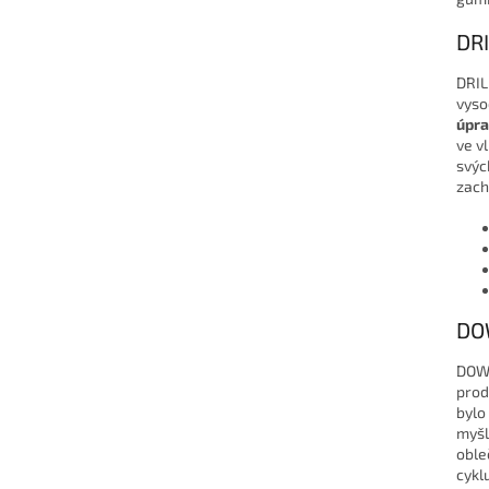
DRI
DRIL
vyso
úpra
ve v
svýc
zach
DO
DOW
prod
bylo
myšl
oble
cykl