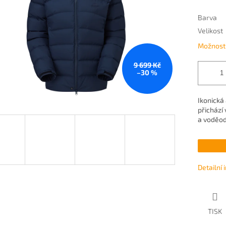
Barva
Velikost
Možnosti
9 699 Kč
–30 %
Ikonická
přichází
a voděo
Detailní
TISK