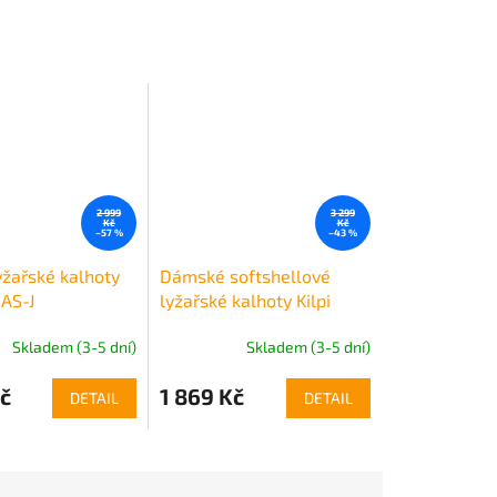
2 999
3 299
Kč
Kč
–57 %
–43 %
yžařské kalhoty
Dámské softshellové
MAS-J
lyžařské kalhoty Kilpi
DIONE-W
Skladem (3-5 dní)
Skladem (3-5 dní)
č
1 869 Kč
DETAIL
DETAIL