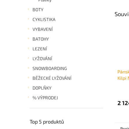
BOTY
Souvi
CYKLISTIKA
VYBAVENÍ
BATOHY
LEZENÍ
LYŽOVÁNÍ
SNOWBOARDING
Pánsk
Kilp
BĚŽECKÉ LYŽOVÁNÍ
DOPLŇKY
% VÝPRODEJ
2 12
Top 5 produktů
Popi