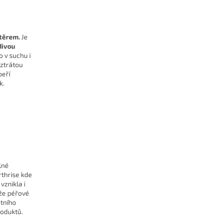
těrem.
Je
divou
o v suchu i
 ztrátou
peří
k.
lné
rthrise kde
vznikla i
 že péřové
otního
roduktů.