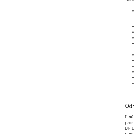
Od
Plně
pane
DRIL
gumi