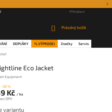
DÁRKOVÉ POUKAZY
MAGAZÍN
VĚRNOSTNÍ PROGRAM
Přihlášení
REKL
NÁKUPNÍ
Prázdný košík
KOŠÍK
VÁNÍ
DOPLŇKY
% VÝPRODEJ
Značky
Servis
Magazín
cket
htline Eco Jacket
in Equipment
–30 %
89 Kč
/ ks
 bez DPH
e variantu