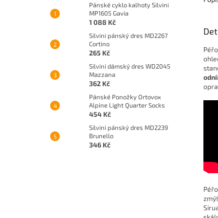
Pánské cyklo kalhoty Silvini
MP1605 Gavia
1 088 Kč
Det
Silvini pánský dres MD2267
Cortino
Péřo
265 Kč
ohle
Silvini dámský dres WD2045
sta
Mazzana
odní
362 Kč
opra
Pánské Ponožky Ortovox
Alpine Light Quarter Socks
454 Kč
Silvini pánský dres MD2239
Brunello
346 Kč
Péřo
zmýš
Siru
skál