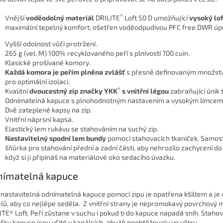
®
Vnější
voděodolný materiál
DRILITE
Loft 50 D umožňující
vysoký lo
maximální tepelný komfort, ošetřen voděodpudivou PFC free DWR úp
Vyšší odolnost vůči protržení.
265 g (vel. M) 100% recyklovaného peří s plnivostí 700 cuin.
Klasické prošívané komory.
Každá komora je peřím plněna zvlášť
s přesně definovaným množstv
pro optimální izolaci.
®
Kvalitní
dvoucestný zip značky YKK
s vnitřní légou
zabraňující únik 
Odnímatelná kapuce s plnohodnotným nastavením a vysokým límcem
Dvě zateplené kapsy na zip.
Vnitřní náprsní kapsa.
Elastický lem rukávu se stahováním na suchý zip.
Nastavitelný spodní lem bundy
pomocí stahovacích tkaniček. Samos
šňůrka pro stahování přední a zadní části, aby nehrozilo zachycení do
když si ji připínáš na materiálové oko sedacího úvazku.
nímatelná kapuce
 nastavitelná odnímatelná kapuce pomocí zipu je opatřena kšiltem a je u
lů, aby co nejlépe seděla. Z vnitřní strany je nepromokavý povrchový m
ITE® Loft. Peří zůstane v suchu i pokud ti do kapuce napadá sníh. Stahov
čky kapuce jsou všité v kanálcích, aby tě neobtěžovaly ve větru.