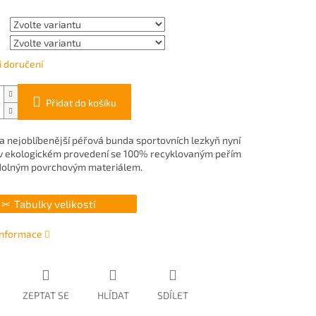
 doručení
Přidat do košíku
 a nejoblíbenější péřová bunda sportovních lezkyň nyní
 v ekologickém provedení se 100% recyklovaným peřím
dolným povrchovým materiálem.
Tabulky velikostí
 informace
ZEPTAT SE
HLÍDAT
SDÍLET