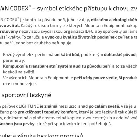
®
WN CODEX
– symbol etického přístupu k chovu zv
®
N CODEX
je kontrola původu peří, jeho kvality,
etického a ekologickéh
ovu zvířat
. Každý rok jsou farmy, ze kterých Mountain Equipment nakup
trolovány
nezávislou švýcarskou organizací IDFL, aby splňovaly param
yšší kvality. To zaručuje
vysokou kvalitu životních podmínek zvířat
a te
itu peří. Jedno bez druhého nefunguje.
Každý výrobek s peřím má
unikátní kód
, pod kterým
dohledáš původ 
parametry.
Komplexní a transparentní systém auditu původu peří
, a to ze všec
kdekoli na světě.
Ve výrobcích Mountain Equipment je
peří vždy pouze vedlejší produ
maso nebo vejce.
 sportovní lezkyně
 péřovek LIGHTLINE
je známá
mezi lezci snad
po celém světě
. Vše je u
ženo pro
praktičnost i tepelný komfort
, který je pro lezkyně tak důleži
y, odnímatelná a plně nastavitelná kapuce, dvoucestný zip a odolná vnějš
šechno jsou prvky
, které při sportovním lezení potřebuješ.
ouletá záruka bez kompromisů