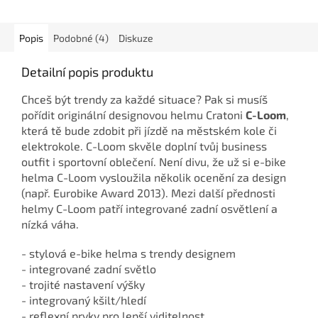
Popis
Podobné (4)
Diskuze
Detailní popis produktu
Chceš být trendy za každé situace? Pak si musíš
pořídit originální designovou helmu Cratoni
C-Loom
,
která tě bude zdobit při jízdě na městském kole či
elektrokole. C-Loom skvěle doplní tvůj business
outfit i sportovní oblečení. Není divu, že už si e-bike
helma C-Loom vysloužila několik ocenění za design
(např. Eurobike Award 2013). Mezi další přednosti
helmy C-Loom patří integrované zadní osvětlení a
nízká váha.
- stylová e-bike helma s trendy designem
- integrované zadní světlo
- trojité nastavení výšky
- integrovaný kšilt/hledí
- reflexní prvky pro lepší viditelnost