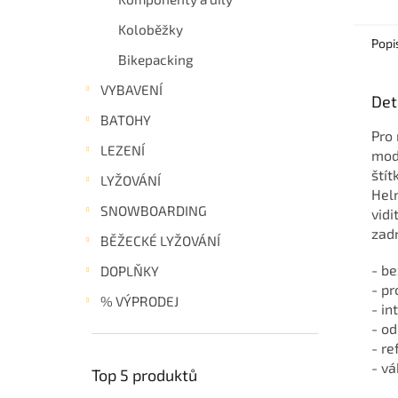
Koloběžky
Popi
Bikepacking
VYBAVENÍ
Det
BATOHY
Pro
LEZENÍ
mod
štít
LYŽOVÁNÍ
Helm
SNOWBOARDING
vidi
zadn
BĚŽECKÉ LYŽOVÁNÍ
- b
DOPLŇKY
- pr
% VÝPRODEJ
- in
- od
- re
- v
Top 5 produktů