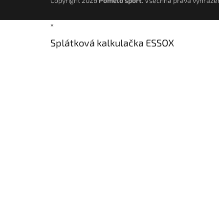
Copyright 2026
Pomelo sport
. Všechna práva vyhraze
×
Splátková kalkulačka ESSOX