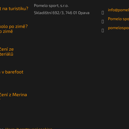
Pomelo sport, s.r.o.
t na turistiku?
info
@
pomel
Skladištní 692/3, 746 01 Opava
Pomelo spo
 kolo po zimě?
pomelospor
po zimě
čení ze
teriálů
a v barefoot
čení z Merina
y