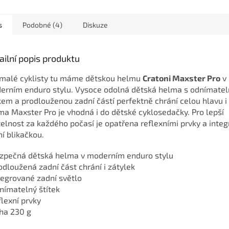
s
Podobné (4)
Diskuze
ailní popis produktu
 malé cyklisty tu máme dětskou helmu
Cratoni Maxster Pro
v
erním enduro stylu. Vysoce odolná dětská helma s odnímate
kem a prodlouženou zadní částí perfektně chrání celou hlavu i 
a Maxster Pro je vhodná i do dětské cyklosedačky. Pro lepší
telnost za každého počasí je opatřena reflexními prvky a inte
í blikačkou.
ezpečná dětská helma v moderním enduro stylu
odloužená zadní část chrání i zátylek
tegrované zadní světlo
nímatelný štítek
flexní prvky
áha 230 g