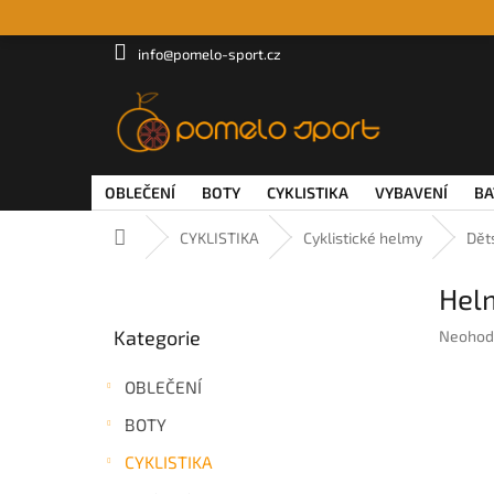
Přejít
na
obsah
info@pomelo-sport.cz
OBLEČENÍ
BOTY
CYKLISTIKA
VYBAVENÍ
BA
Domů
CYKLISTIKA
Cyklistické helmy
Dět
P
Hel
o
Přeskočit
s
Kategorie
Průměr
Neohod
kategorie
t
hodnoc
r
produkt
OBLEČENÍ
a
je
n
0,0
BOTY
z
n
5
CYKLISTIKA
í
hvězdič
p