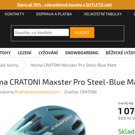
Slevy až 70% - výprodejové kousky v OUTLETU zde!
KONTAKTY
DOPRAVA A PLATBA
VELIKOSTNÍ TABULKY
HLEDAT
TOHY
LEZENÍ
LYŽOVÁNÍ
SNOWBOARDING
BĚŽECKÉ LYŽO
ské helmy
Helma CRATONI Maxster Pro Steel-Blue Matt
ma CRATONI Maxster Pro Steel-Blue M
né
noceno
Podrobnosti hodnocení
Značka:
CRATONI
ení
u
1 475 Kč
1 0
888 Kč 
Měrná
Sklad
ek.
cena: