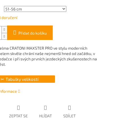
 doručení
Přidat do košíku
helma CRATONI MAXSTER PRO ve stylu moderních
elem skvěle chrání naše nejmenší hned od začátku, v
edačce i při svých prvních jezdeckých zkušenostech na
ěst.
Tabulky velikostí
 informace
ZEPTAT SE
HLÍDAT
SDÍLET