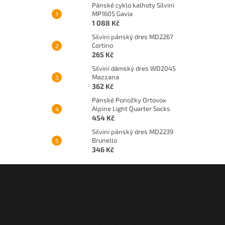
Pánské cyklo kalhoty Silvini
MP1605 Gavia
1 088 Kč
Silvini pánský dres MD2267
Cortino
265 Kč
Silvini dámský dres WD2045
Mazzana
362 Kč
Pánské Ponožky Ortovox
Alpine Light Quarter Socks
454 Kč
Silvini pánský dres MD2239
Brunello
346 Kč
Z
á
p
a
t
Informace pro vás
Magazín
í