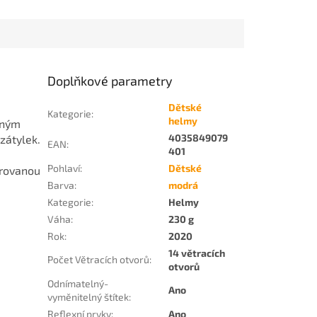
Doplňkové parametry
Dětské
Kategorie
:
helmy
lným
4035849079
zátylek.
EAN
:
401
Pohlaví
:
Dětské
grovanou
Barva
:
modrá
Kategorie
:
Helmy
Váha
:
230 g
Rok
:
2020
14 větracích
Počet Větracích otvorů
:
otvorů
Odnímatelný-
Ano
vyměnitelný štítek
:
Reflexní prvky
:
Ano