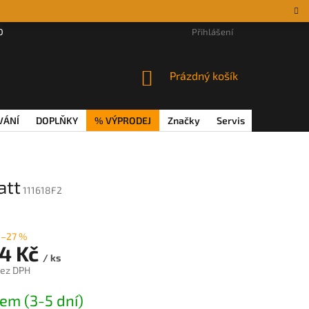
DÁRKOVÉ POUKAZY
MAGAZÍN
VĚRNOSTNÍ PROGRAM
Přihlášení
REKL
NÁKUPNÍ
Prázdný košík
KOŠÍK
VÁNÍ
DOPLŇKY
% VÝPRODEJ
Značky
Servis
Magazín
att
111618F2
–27 %
74 Kč
/ ks
bez DPH
em (3-5 dní)