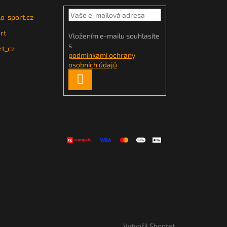
o-sport.cz
rt
Vložením e-mailu souhlasíte
s
t_cz
podmínkami ochrany
osobních údajů
PŘIHLÁSIT
SE
Vytvořil Shoptet