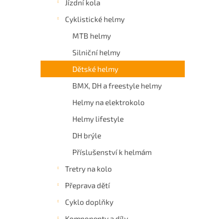
Jízdní kola
a
Cyklistické helmy
n
e
MTB helmy
l
Silniční helmy
Dětské helmy
BMX, DH a freestyle helmy
Helmy na elektrokolo
Helmy lifestyle
DH brýle
Příslušenství k helmám
Tretry na kolo
Přeprava dětí
Cyklo doplňky
Komponenty a díly