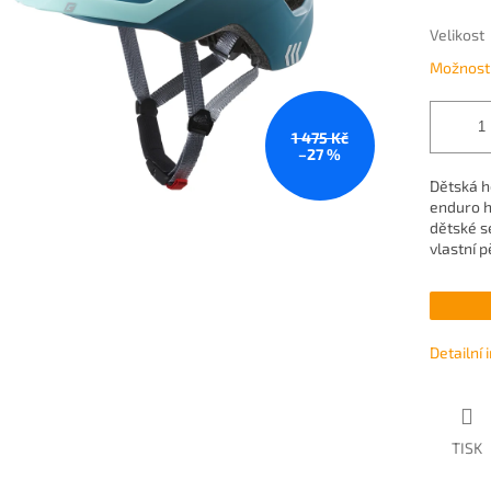
Velikost
Možnosti
1 475 Kč
–27 %
Dětská 
enduro h
dětské s
vlastní p
Detailní
TISK