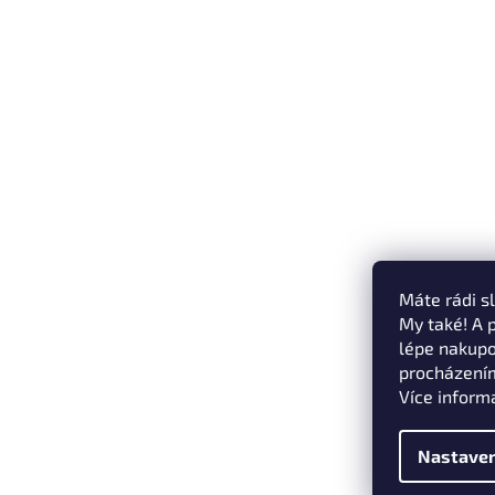
Máte rádi s
My také! A 
lépe nakupo
procházením
Více inform
Nastaven