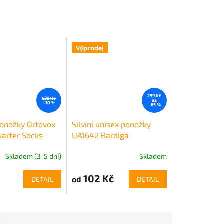
Výprodej
299 Kč
639 Kč
až
–10 %
–65 %
onožky Ortovox
Silvini unisex ponožky
uarter Socks
UA1642 Bardiga
Skladem (3-5 dní)
Skladem
102 Kč
od
DETAIL
DETAIL
e