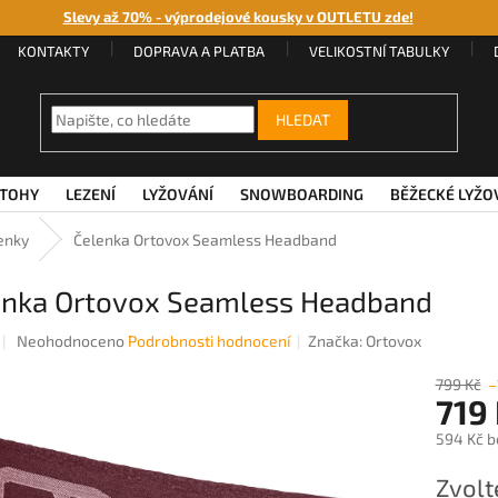
Slevy až 70% - výprodejové kousky v OUTLETU zde!
KONTAKTY
DOPRAVA A PLATBA
VELIKOSTNÍ TABULKY
HLEDAT
TOHY
LEZENÍ
LYŽOVÁNÍ
SNOWBOARDING
BĚŽECKÉ LYŽO
enky
Čelenka Ortovox Seamless Headband
enka Ortovox Seamless Headband
Průměrné
Neohodnoceno
Podrobnosti hodnocení
Značka:
Ortovox
hodnocení
produktu
799 Kč
–
719
je
0,0
594 Kč b
z
5
Měrná
Zvolt
hvězdiček.
cena: