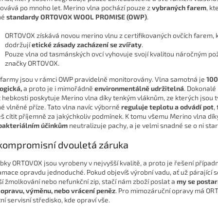
ovává po mnoho let. Merino vlna pochází pouze z
vybraných farem
, kt
né
standardy
ORTOVOX WOOL PROMISE (OWP)
.
ORTOVOX získává novou merino vlnu z certifikovaných ovčích farem, 
dodržují
etické zásady zacházení se zvířaty
.
Pouze vlna od tasmánských ovcí vyhovuje svojí kvalitou náročným 
značky ORTOVOX.
 farmy jsou v rámci OWP pravidelně monitorovány. Vlna samotná je
10
ogická,
a proto je i mimořádně
environmentálně udržitelná
. Dokonalé 
t hebkosti poskytuje Merino vlna díky tenkým vláknům, ze kterých jsou 
é vlněné příze. Tato vlna navíc výborně
reguluje teplotu a odvádí pot
,
š cítit příjemně za jakýchkoliv podmínek. K tomu všemu Merino vlna dí
bakteriálním účinkům
neutralizuje pachy, a je velmi snadné se o ni star
kompromisní dvouletá záruka
bky ORTOVOX jsou vyrobeny v nejvyšší kvalitě, a proto je řešení případ
amace opravdu jednoduché. Pokud objevíš výrobní vadu, ať už párající s
ší žmolkování nebo nefunkční zip, stačí nám zboží poslat a
my se posta
 opravu, výměnu, nebo vrácení peněz
. Pro mimozáruční opravy má O
ní servisní středisko, kde opraví vše.