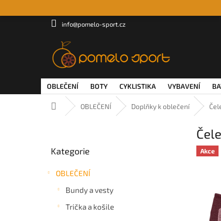
Přejít
na
obsah
info@pomelo-sport.cz
OBLEČENÍ
BOTY
CYKLISTIKA
VYBAVENÍ
BA
Domů
OBLEČENÍ
Doplňky k oblečení
Čel
P
Čel
o
Přeskočit
s
Kategorie
kategorie
Akce
t
r
OBLEČENÍ
a
n
Bundy a vesty
n
Trička a košile
í
p