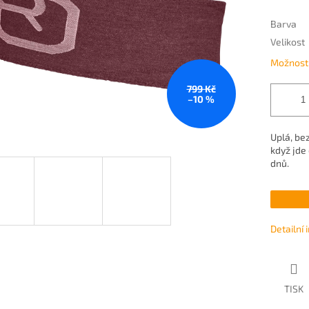
Barva
Velikost
Možnosti
799 Kč
–10 %
Uplá, bez
když jde
dnů.
Detailní
TISK