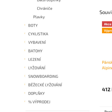
Chrániče
Souvi
Plavky
Akce
BOTY
Výpr
CYKLISTIKA
VYBAVENÍ
BATOHY
LEZENÍ
Páns
Alpin
LYŽOVÁNÍ
SNOWBOARDING
BĚŽECKÉ LYŽOVÁNÍ
412
DOPLŇKY
% VÝPRODEJ
Popi