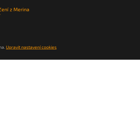
čení z Merina
y
na.
Upravit nastavení cookies