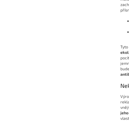
zach
přís
Tyto
ekol
poci
jemn
bude
anti
Ne
Výro
rekl
vněj
jeho
vlast