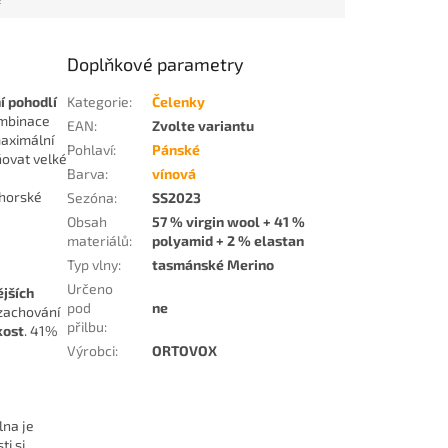
Doplňkové parametry
í pohodlí
Kategorie
:
Čelenky
ombinace
EAN
:
Zvolte variantu
maximální
Pohlaví
:
Pánské
ňovat velké
Barva
:
vínová
ohorské
Sezóna
:
SS2023
Obsah
57 % virgin wool + 41 %
materiálů
:
polyamid + 2 % elastan
Typ vlny
:
tasmánské Merino
Určeno
ějších
pod
ne
 zachování
přilbu
:
kost
. 41%
Výrobci
:
ORTOVOX
lna je
i si