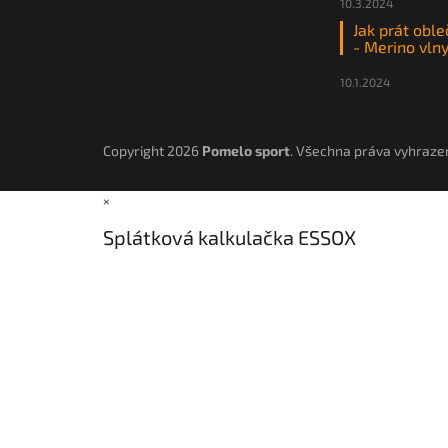
10.3.2024
Jak prát oble
- Merino vln
10.1.2024
Copyright 2026
Pomelo sport
. Všechna práva vyhraze
×
Splátková kalkulačka ESSOX