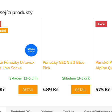
sející produkty
Akce
odej
589 Kč
–30 %
ké Ponožky Ortovox
Ponožky NEON 3D Blue
Pánské P
e Low Socks
Pink
Alpine Q
Skladem (3-5 dní)
Skladem (3-5 dní)
 Kč
489 Kč
575 Kč
DETAIL
DETAIL
s
Podobné (4)
Diskuze
Značka
Ostatní informac