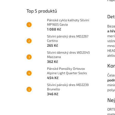
Top 5 produktů
Det
Pánské cyklo kalhoty Silvini
MP1605 Gavia
Beze
1 088 Kč
a hře
meri
Silvini pánský dres MD2267
Cortino
voln
265 Kč
množ
HEAD
Silvini dámský dres WD2045
aktiv
Mazzana
362 Kč
Kom
Pánské Ponožky Ortovox
Alpine Light Quarter Socks
Čel
454 Kč
pod
mini
Silvini pánský dres MD2239
Brunello
poly
346 Kč
Nej
ORTO
mate