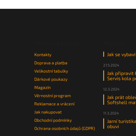
Z
á
p
a
t
Informace pro vás
Magazín
í
Jak se vybavi
Kontakty
Doprava a platba
27.5.2024
Velikostní tabulky
Jak připravit
Servis kola 
Dárkové poukazy
Magazín
12.3.2024
Věrnostní program
Jak prát oble
Softshell ma
Reklamace a vrácení
Jak nakupovat
11.3.2024
Obchodní podmínky
Jarní turistik
obuvi
Ochrana osobních údajů (GDPR)