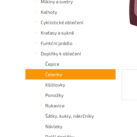
Mikiny a svetry
a
Kalhoty
n
e
Cyklistické oblečení
l
Kraťasy a sukně
Funkční prádlo
Doplňky k oblečení
Čepice
Čelenky
Kšiltovky
Ponožky
Rukavice
Šátky, kukly, nákrčníky
Návleky
Další doplňky