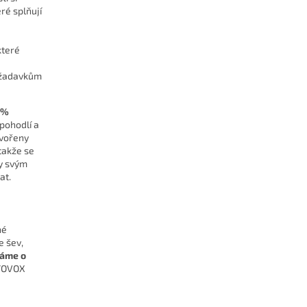
eré splňují
které
požadavkům
0%
pohodlí a
tvořeny
 takže se
ky svým
at.
né
e šev,
ráme o
RTOVOX