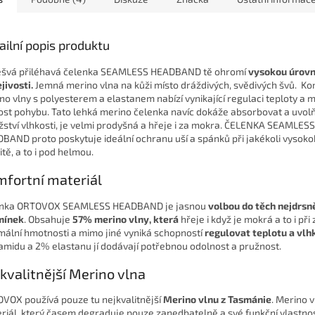
ailní popis produktu
švá přiléhavá čelenka SEAMLESS HEADBAND tě ohromí
vysokou úrovn
jivosti.
Jemná merino vlna na kůži místo dráždivých, svědivých švů. K
no vlny s polyesterem a elastanem nabízí vynikající regulaci teploty a 
ost pohybu. Tato lehká merino čelenka navíc dokáže absorbovat a uvol
ství vlhkosti, je velmi prodyšná a hřeje i za mokra. ČELENKA SEAMLESS
BAND proto poskytuje ideální ochranu uší a spánků při jakékoli vysok
itě, a to i pod helmou.
fortní materiál
enka ORTOVOX SEAMLESS HEADBAND je jasnou
volbou do těch nejdrsn
mínek
. Obsahuje
57%
merino vlny, která
hřeje i když je mokrá a to i při
mální hmotnosti a mimo jiné vyniká schopností
regulovat teplotu a vlh
amidu a 2% elastanu jí dodávají potřebnou odolnost a pružnost.
kvalitnější Merino vlna
VOX používá pouze tu nejkvalitnější
Merino vlnu z Tasmánie
. Merino v
riál, který časem degraduje pouze zanedbatelně a své funkční vlastnost