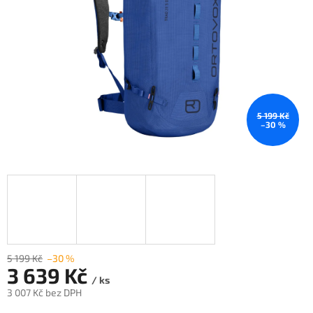
5 199 Kč
–30 %
5 199 Kč
–30 %
3 639 Kč
/ ks
3 007 Kč bez DPH
Měrná