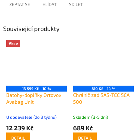
ZEPTAT SE
HLÍDAT
SDÍLET
Související produkty
Akce
13 599 Kč
–10 %
810 Kč
–14 %
Batohy-doplňky Ortovox
Chránič zad SAS-TEC SCA
Avabag Unit
500
U dodavatele (do 3 týdnů)
Skladem (3-5 dní)
12 239 Kč
689 Kč
DETAIL
DETAIL