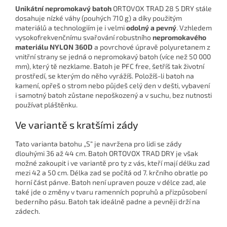
Unikátní nepromokavý batoh
ORTOVOX TRAD 28 S DRY stále
dosahuje nízké váhy (pouhých 710 g) a díky použitým
materiálů a technologiím je i velmi
odolný a pevný
. Vzhledem
vysokofrekvenčnímu svařování robustního
nepromokavého
materiálu NYLON 360D
a povrchové úpravě polyuretanem z
vnitřní strany se jedná o nepromokavý batoh (více než 50 000
mm), který tě nezklame. Batoh je PFC free, šetříš tak životní
prostředí, se kterým do něho vyrážíš. Položíš-li batoh na
kamení, opřeš o strom nebo půjdeš celý den v dešti, vybavení
i samotný batoh zůstane nepoškozený a v suchu, bez nutnosti
používat pláštěnku.
Ve variantě s kratšími zády
Tato varianta batohu „S“ je navržena pro lidi se zády
dlouhými 36 až 44 cm. Batoh ORTOVOX TRAD DRY je však
možné zakoupit i ve variantě pro ty z vás, kteří mají délku zad
mezi 42 a 50 cm. Délka zad se počítá od 7. krčního obratle po
horní část pánve. Batoh není upraven pouze v délce zad, ale
také jde o změny v tvaru ramenních popruhů a přizpůsobení
bederního pásu. Batoh tak ideálně padne a pevněji drží na
zádech.