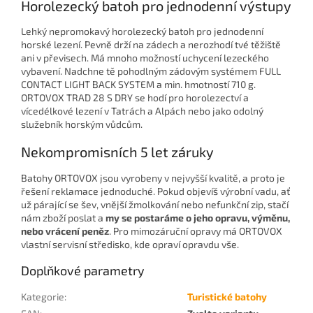
Horolezecký batoh pro jednodenní výstupy
Lehký nepromokavý horolezecký batoh pro jednodenní
horské lezení. Pevně drží na zádech a nerozhodí tvé těžiště
ani v převisech. Má mnoho možností uchycení lezeckého
vybavení. Nadchne tě pohodlným zádovým systémem FULL
CONTACT LIGHT BACK SYSTEM a min. hmotností 710 g.
ORTOVOX TRAD 28 S DRY se hodí pro horolezectví a
vícedélkové lezení v Tatrách a Alpách nebo jako odolný
služebník horským vůdcům.
Nekompromisních 5 let záruky
Batohy ORTOVOX jsou vyrobeny v nejvyšší kvalitě, a proto je
řešení reklamace jednoduché. Pokud objevíš výrobní vadu, ať
už párající se šev, vnější žmolkování nebo nefunkční zip, stačí
nám zboží poslat a
my se postaráme o jeho opravu, vým
ěnu,
nebo vrácení pen
ěz
. Pro mimozáruční opravy má ORTOVOX
vlastní servisní středisko, kde opraví opravdu vše.
Doplňkové parametry
Kategorie
:
Turistické batohy