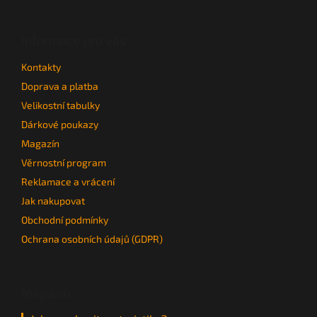
á
p
a
Informace pro vás
t
Kontakty
í
Doprava a platba
Velikostní tabulky
Dárkové poukazy
Magazín
Věrnostní program
Reklamace a vrácení
Jak nakupovat
Obchodní podmínky
Ochrana osobních údajů (GDPR)
Magazín