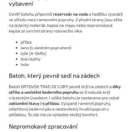
vybavení
Uvnitř batohu připevníš
rezervoár na vodu
a hadičku vyvedeš
ve středu mezi ramenními popruhy. Z přední strany jsou očka
na lezecký materiál, kapsa na mapu nebo nepromokavá
kapsa ze svrchní strany rolovacího víka:
přilba
lano (s vlastním popruhem)
lyže (A-Skifix)
dva cepíny
hole
Batoh, který pevně sedí na zádech
Batoh ORTOVOX TRAD 28 S DRY pevně drží na zádech a
díky
střihu a umístění bederního popruhu
se ti nebude krýt
s lezeckým úvazkem. I výška batohu je nastavena pro volné
zaklonění hlavy i s přilbou
. Vycpané ramenní popruhy,
odlehčený bederní pás a nastavitelný hrudní popruh s
píšťalkou. To vše má za výsledek skvělý komfort.
Nepromokavé zpracování