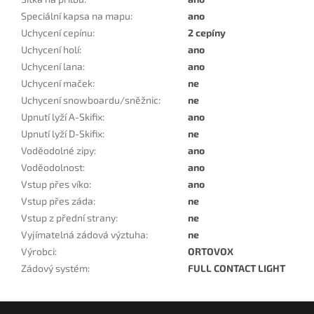
Speciální kapsa na mapu
:
ano
Uchycení cepínu
:
2 cepíny
Uchycení holí
:
ano
Uchycení lana
:
ano
Uchycení maček
:
ne
Uchycení snowboardu/sněžnic
:
ne
Upnutí lyží A-Skifix
:
ano
Upnutí lyží D-Skifix
:
ne
Voděodolné zipy
:
ano
Voděodolnost
:
ano
Vstup přes víko
:
ano
Vstup přes záda
:
ne
Vstup z přední strany
:
ne
Vyjímatelná zádová výztuha
:
ne
Výrobci
:
ORTOVOX
Zádový systém
:
FULL CONTACT LIGHT
Z