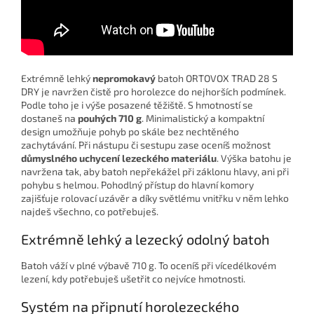
Extrémně lehký
nepromokavý
batoh ORTOVOX TRAD 28 S
DRY je navržen čistě pro horolezce do nejhorších podmínek.
Podle toho je i výše posazené těžiště. S hmotností se
dostaneš na
pouhých 710 g
. Minimalistický a kompaktní
design umožňuje pohyb po skále bez nechtěného
zachytávání. Při nástupu či sestupu zase oceníš možnost
důmyslného uchycení lezeckého materiálu
. Výška batohu je
navržena tak, aby batoh nepřekážel při záklonu hlavy, ani při
pohybu s helmou. Pohodlný přístup do hlavní komory
zajišťuje rolovací uzávěr a díky světlému vnitřku v něm lehko
najdeš všechno, co potřebuješ.
Extrémně lehký a lezecký odolný batoh
Batoh váží v plné výbavě 710 g. To oceníš při vícedélkovém
lezení, kdy potřebuješ ušetřit co nejvíce hmotnosti.
Systém na připnutí horolezeckého