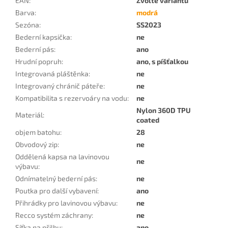
EAN
:
Zvolte variantu
Barva
:
modrá
Sezóna
:
SS2023
Bederní kapsička
:
ne
Bederní pás
:
ano
Hrudní popruh
:
ano, s píšťalkou
Integrovaná pláštěnka
:
ne
Integrovaný chránič páteře
:
ne
Kompatibilita s rezervoáry na vodu
:
ne
Nylon 360D TPU
Materiál
:
coated
objem batohu
:
28
Obvodový zip
:
ne
Oddělená kapsa na lavinovou
ne
výbavu
:
Odnímatelný bederní pás
:
ne
Poutka pro další vybavení
:
ano
Přihrádky pro lavinovou výbavu
:
ne
Recco systém záchrany
:
ne
Síťka na přilbu
:
ano