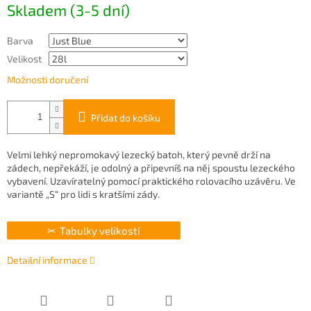
Skladem (3-5 dní)
cena:
Barva
Velikost
Možnosti doručení
Přidat do košíku
Velmi lehký nepromokavý lezecký batoh, který pevně drží na
zádech, nepřekáží, je odolný a připevníš na něj spoustu lezeckého
vybavení. Uzavíratelný pomocí praktického rolovacího uzávěru. Ve
variantě „S“ pro lidi s kratšími zády.
Tabulky velikostí
Detailní informace