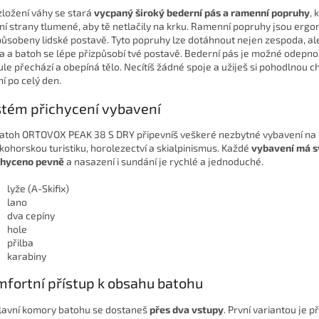
zložení váhy se stará
vycpaný široký bederní pás a ramenní popruhy
, 
řní strany tlumené, aby tě netlačily na krku. Ramenní popruhy jsou erg
působeny lidské postavě. Tyto popruhy lze dotáhnout nejen zespoda, al
a a batoh se lépe přizpůsobí tvé postavě. Bederní pás je možné odepno
ule přechází a obepíná tělo. Necítíš žádné spoje a užiješ si pohodlnou c
ní po celý den.
tém přichycení vybavení
atoh ORTOVOX PEAK 38 S DRY připevníš veškeré nezbytné vybavení na
kohorskou turistiku, horolezectví a skialpinismus. Každé
vybavení má s
chyceno pevně
a nasazení i sundání je rychlé a jednoduché.
lyže (A-Skifix)
lano
dva cepíny
hole
přilba
karabiny
fortní přístup k obsahu batohu
lavní komory batohu se dostaneš
přes dva vstupy
. První variantou je p