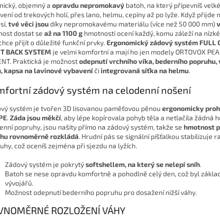
nický, objemný a
opravdu nepromokavý
batoh, na který připevníš velk
vení od trekových holí, přes lano, helmu, cepíny až po lyže. Když přijde 
sí,
tvé věci jsou
díky nepromokavému materiálu (více než 50 000 mm)
v
ost dostat se
až na 1100 g
hmotnosti ocení každý, komu záleží na nízk
chce přijít o důležité funkční prvky.
Ergonomický zádový systém FULL
HT BACK SYSTEM
je velmi komfortní a mají ho jen modely ORTOVOX PE
NT. Praktická je možnost
odepnutí vrchního víka, bederního popruhu, 
, kapsa na lavinové vybavení
či
integrovaná síťka na helmu
.
fortní zádový systém na celodenní nošení
vý systém je tvořen 3D lisovanou paměťovou pěnou
ergonomicky proh
PE
.
Záda jsou měkčí
, aby lépe kopírovala pohyb těla a netlačila žádná h
nní popruhy, jsou našity přímo na zádový systém, takže se
hmotnost p
hu rovnoměrně rozkládá
. Hrudní pás se signální píšťalkou stabilizuje 
uhy, což oceníš zejména při sjezdu na lyžích.
Zádový systém je pokrytý
softshellem, na který se nelepí sníh
.
Batoh se nese opravdu komfortně a pohodlně celý den, což byl základn
vývojářů.
Možnost odepnutí bederního popruhu pro dosažení nižší váhy.
VNOMĚRNÉ ROZLOŽENÍ VÁHY