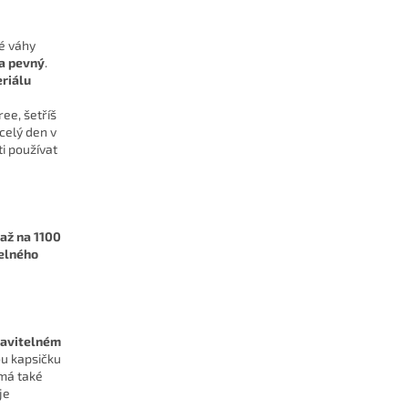
é váhy
a pevný
.
riálu
ee, šetříš
celý den v
i používat
 až na 1100
elného
tavitelném
ou kapsičku
 má také
je