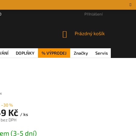
DÁRKOVÉ POUKAZY
MAGAZÍN
VĚRNOSTNÍ PROGRAM
Přihlášení
REKL
NÁKUPNÍ
Prázdný košík
KOŠÍK
VÁNÍ
DOPLŇKY
% VÝPRODEJ
Značky
Servis
Magazín
x
–30 %
49 Kč
/ ks
 bez DPH
em (3-5 dní)