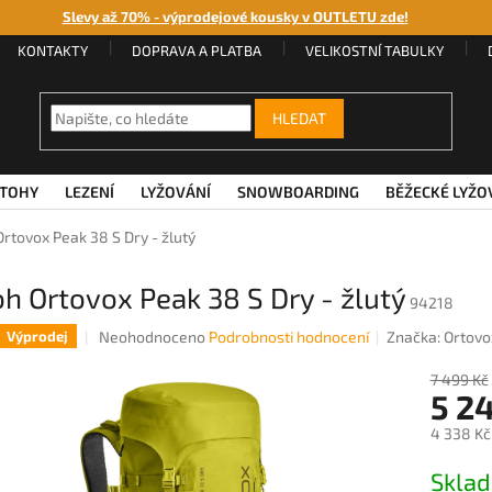
Slevy až 70% - výprodejové kousky v OUTLETU zde!
KONTAKTY
DOPRAVA A PLATBA
VELIKOSTNÍ TABULKY
HLEDAT
TOHY
LEZENÍ
LYŽOVÁNÍ
SNOWBOARDING
BĚŽECKÉ LYŽO
rtovox Peak 38 S Dry - žlutý
h Ortovox Peak 38 S Dry - žlutý
94218
Průměrné
Neohodnoceno
Podrobnosti hodnocení
Značka:
Ortovo
Výprodej
hodnocení
produktu
7 499 Kč
5 2
je
0,0
4 338 Kč
z
5
Měrná
Sklad
hvězdiček.
cena: