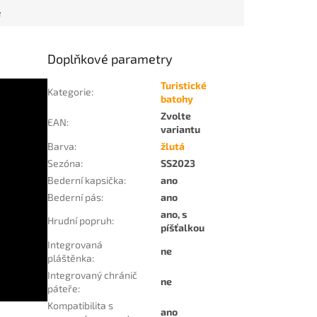
e
Doplňkové parametry
Turistické
Kategorie
:
batohy
Zvolte
EAN
:
variantu
Barva
:
žlutá
Sezóna
:
SS2023
Bederní kapsička
:
ano
Bederní pás
:
ano
ano, s
Hrudní popruh
:
píšťalkou
Integrovaná
ne
pláštěnka
:
Integrovaný chránič
ne
páteře
:
Kompatibilita s
ano