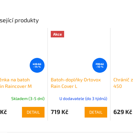
sející produkty
Akce
410 Kč
799 Kč
–14 %
–10 %
ěnka na batoh
Batoh-doplňky Ortovox
Chránič 
in Raincover M
Rain Cover L
450
Skladem (3-5 dní)
U dodavatele (do 3 týdnů)
 Kč
719 Kč
629 Kč
DETAIL
DETAIL