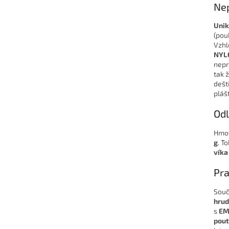
Ne
Unik
(pou
Vzhl
NYL
nepr
tak 
dešt
pláš
Odl
Hmot
g
. T
víka
Pra
Souč
hrud
s
EM
pout