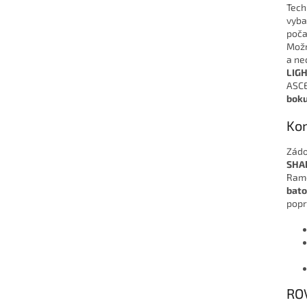
Tech
vyba
poča
Možn
a ne
LIG
ASCE
boku
Kom
Zádo
SHA
Rame
bato
popr
RO