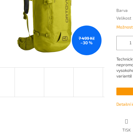
Barva
Velikost
Možnosti
7 499 Kč
–30 %
Technick
nepromok
vysokoho
variantě 
Detailní
TISK