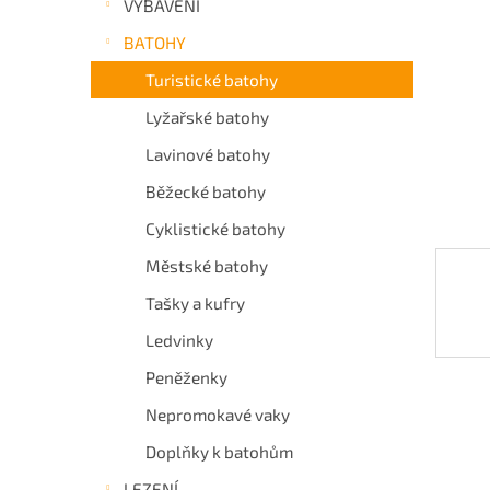
VYBAVENÍ
a
BATOHY
n
e
Turistické batohy
l
Lyžařské batohy
Lavinové batohy
Běžecké batohy
Cyklistické batohy
Městské batohy
Tašky a kufry
Ledvinky
Peněženky
Nepromokavé vaky
Doplňky k batohům
LEZENÍ