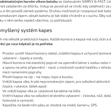
odnímatelným horním víkem batohu
se stahováním SIMPLY & FAST. Lí
neš zatažením za šňůrku. Vstup se povolí až ve chvíli, kdy zatáhneš i za
u a tím povolíš zámek systému. Druhou možností je rozepnout bok bato
omokavým zipem, obsah batohu je tak stále chráněn a v suchu. Díky s
řku v něm lehko najdeš všechno, co potřebuješ.
omyšlený systém kapes
h má několik praktických kapes. Každá komora a kapsa má svůj účel a 
věci po ruce kdykoli je to potřeba
.
Prostor uvnitř hlavní komory nabízí, zvláštní kapsu k uchycení lavino
vybavení – lopaty a sondy.
Hlavní komora má elastický popruh na upevnění lahve s vodou nebo 
a sponu na jeho připevnění – navíc s možností vyvést hadičku v střed
mezi ramenními popruhy.
Přední kapsa na zip – na mapu, topo a buzolu.
Vnější kapsa víka, krytá nepromokavým zipem, pro odložení aktivních
čepice, rukavice, šátek apod.
Ve vnější kapse víka je i plastová karabina na klíče.
Vnitřní kapsa víka na odložení drobného vybavení – čelovka, nůž, dokl
hotovost a cennosti.
Kapsička na bederním pásu je vhodná na mobil, kameru, GPS.