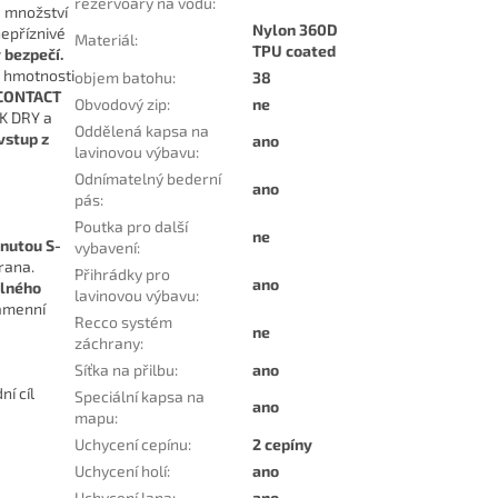
rezervoáry na vodu
:
é množství
Nylon 360D
nepříznivé
Materiál
:
TPU coated
 bezpečí.
é hmotnosti
objem batohu
:
38
 CONTACT
Obvodový zip
:
ne
AK DRY a
Oddělená kapsa na
vstup z
ano
lavinovou výbavu
:
Odnímatelný bederní
ano
pás
:
Poutka pro další
ne
nutou S-
vybavení
:
rana.
Přihrádky pro
ano
lného
lavinovou výbavu
:
ramenní
Recco systém
ne
záchrany
:
Síťka na přilbu
:
ano
í cíl
Speciální kapsa na
ano
mapu
:
Uchycení cepínu
:
2 cepíny
Uchycení holí
:
ano
Uchycení lana
:
ano