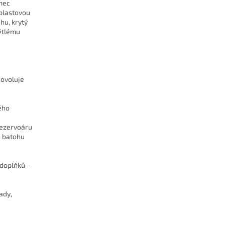
mec
 plastovou
hu, krytý
větlému
dovoluje
vého
rezervoáru
u batohu
 doplňků –
ady,