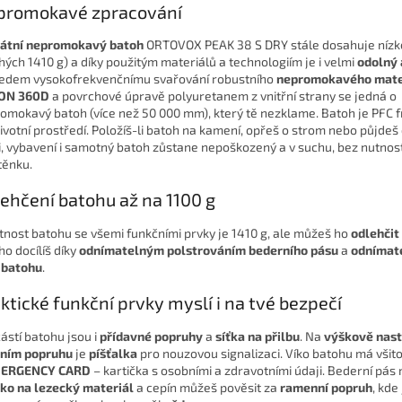
promokavé zpracování
átní nepromokavý batoh
ORTOVOX PEAK 38 S DRY stále dosahuje nízk
hých 1410 g) a díky použitým materiálů a technologiím je i velmi
odolný 
edem vysokofrekvenčnímu svařování robustního
nepromokavého mate
ON 360D
a povrchové úpravě polyuretanem z vnitřní strany se jedná o
omokavý batoh (více než 50 000 mm), který tě nezklame. Batoh je PFC fr
životní prostředí. Položíš-li batoh na kamení, opřeš o strom nebo půjdeš 
i, vybavení i samotný batoh zůstane nepoškozený a v suchu, bez nutnost
těnku.
ehčení batohu až na 1100 g
nost batohu se všemi funkčními prvky je 1410 g, ale můžeš ho
odlehčit
oho docílíš díky
odnímatelným polstrováním bederního pásu
a
odnímat
 batohu
.
ktické funkční prvky myslí i na tvé bezpečí
ástí batohu jsou i
přídavné popruhy
a
síťka na přilbu
. Na
výškově nas
ním popruhu
je
píšťalka
pro nouzovou signalizaci. Víko batohu má všit
ERGENCY CARD
– kartička s osobními a zdravotními údaji. Bederní pás
ko na lezecký materiál
a cepín můžeš pověsit za
ramenní popruh
, kde 