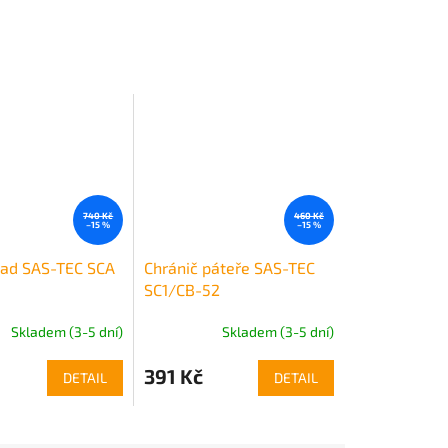
740 Kč
460 Kč
–15 %
–15 %
zad SAS-TEC SCA
Chránič páteře SAS-TEC
SC1/CB-52
Skladem (3-5 dní)
Skladem (3-5 dní)
391 Kč
DETAIL
DETAIL