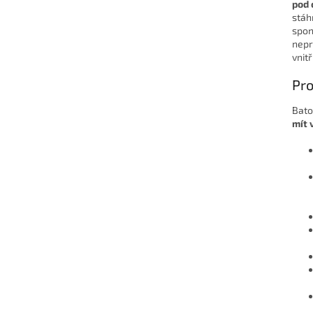
pod 
stáh
spon
nepr
vnit
Pr
Bato
mít 