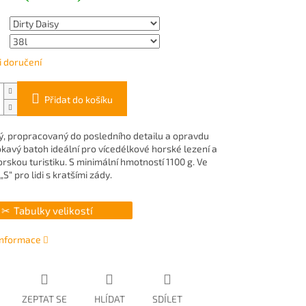
 doručení
Přidat do košíku
ý, propracovaný do posledního detailu a opravdu
avý batoh ideální pro vícedélkové horské lezení a
rskou turistiku. S minimální hmotností 1100 g. Ve
„S“ pro lidi s kratšími zády.
Tabulky velikostí
 informace
ZEPTAT SE
HLÍDAT
SDÍLET