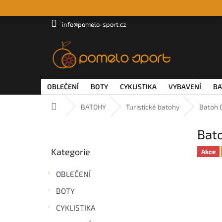
Přejít
na
obsah
info@pomelo-sport.cz
OBLEČENÍ
BOTY
CYKLISTIKA
VYBAVENÍ
BA
Domů
BATOHY
Turistické batohy
Batoh O
P
Bato
o
Přeskočit
s
Kategorie
kategorie
Akce
t
r
OBLEČENÍ
a
n
BOTY
n
CYKLISTIKA
í
p