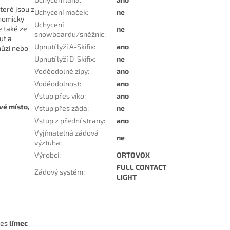
které jsou z
Uchycení maček
:
ne
onomicky
Uchycení
e také ze
ne
snowboardu/sněžnic
:
ut a
Upnutí lyží A-Skifix
:
ano
hůzi nebo
Upnutí lyží D-Skifix
:
ne
Voděodolné zipy
:
ano
Voděodolnost
:
ano
Vstup přes víko
:
ano
vé místo,
Vstup přes záda
:
ne
Vstup z přední strany
:
ano
Vyjímatelná zádová
ne
výztuha
:
Výrobci
:
ORTOVOX
FULL CONTACT
Zádový systém
:
LIGHT
řes
límec