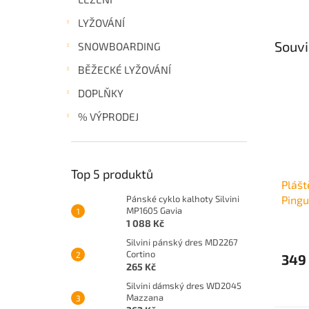
LYŽOVÁNÍ
Souvi
SNOWBOARDING
BĚŽECKÉ LYŽOVÁNÍ
DOPLŇKY
% VÝPRODEJ
Top 5 produktů
Plášt
Pánské cyklo kalhoty Silvini
Pingu
MP1605 Gavia
1 088 Kč
Silvini pánský dres MD2267
Cortino
349
265 Kč
Silvini dámský dres WD2045
Mazzana