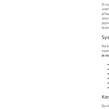
O ro
vnit
přiz
shor
plyn
leze
Sys
Na b
vyso
je u
Kom
Do h