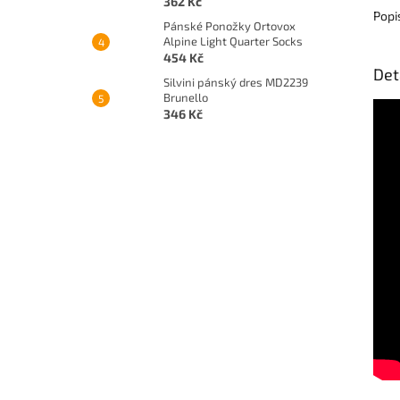
362 Kč
Popi
Pánské Ponožky Ortovox
Alpine Light Quarter Socks
454 Kč
Det
Silvini pánský dres MD2239
Brunello
346 Kč