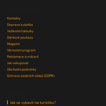
p
a
Informace pro vás
t
Kontakty
í
Doprava a platba
Velikostní tabulky
Dárkové poukazy
Magazín
Věrnostní program
Reklamace a vrácení
Jak nakupovat
Obchodní podmínky
Ochrana osobních údajů (GDPR)
Magazín
Jak se vybavit na turistiku?