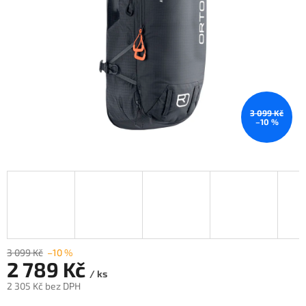
3 099 Kč
–10 %
3 099 Kč
–10 %
2 789 Kč
/ ks
2 305 Kč bez DPH
Měrná