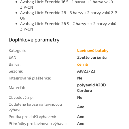
Avabag Litric Freeride 16 S - 1 barva + 1 barva vaků
ZIP-ON
Avabag Litric Freeride 28 - 3 barvy + 2 barvy vaků ZIP-
ON
Avabag Litric Freeride 26 S - 2 barvy + + 2 barvy vaků
ZIP-ON
Doplňkové parametry
Kategorie
:
Lavinové batohy
EAN
:
Zvolte variantu
Barva
:
černá
Sezóna
:
AW22/23
Integrovaná pláštěnka
:
Ne
polyamid 420D
Materiál
:
Cordura
Obvodový zip
:
Ne
Oddělená kapsa na lavinovou
Ano
výbavu
:
Poutka pro další vybavení
:
Ano
Přihrádky pro lavinovou výbavu
:
Ano