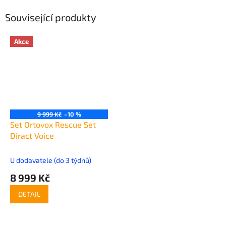
Související produkty
Akce
9 999 Kč
–10 %
Set Ortovox Rescue Set
Diract Voice
U dodavatele (do 3 týdnů)
8 999 Kč
DETAIL