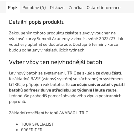
Popis
Podobné (4)
Diskuze
Značka
Ostatní informace
Detailní popis produktu
Zakoupením tohoto produktu získáte slevový voucher na
výukové kurzy Summit Academy v zimní sezóně 2022/23. Jak
vouchery uplatnit se dočtete zde. Dostupné termíny kurzů
budou odhaleny v následujících týdnech.
Vyber vždy ten nejvhodnější batoh
Lavinový batoh se systémem LiTRIC se skládá
ze dvou částí
.
K základně BASE (zádový systém) se záchranným systémem
LiTRIC je připojen vak batohu. To
zaručuje univerzální využití
batohů od freeridu ve středisku po týdenní Haute route
.
Jednoduše prohodíš pomocí obvodového zipu a postranních
popruhů.
Základní rozdělení batohů AVABAG LiTRIC
TOUR SPECIALIST
FREERIDER