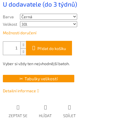
U dodavatele (do 3 týdnů)
cena:
Barva
Velikost
Možnosti doručení
Přidat do košíku
Vyber si vždy ten nejvhodnější batoh.
Tabulky velikostí
Detailní informace
ZEPTAT SE
HLÍDAT
SDÍLET