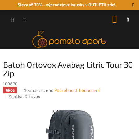
Přejít
Slevy až 70% - výprodejové kousky v OUTLETU zde!
na
obsah
NÁKUP
KOŠÍK
Batoh Ortovox Avabag Litric Tour 30
Zip
109870
Průměrné
Neohodnoceno
Podrobnosti hodnocení
Akce
hodnocení
Značka:
Ortovox
produktu
je
0,0
z
5
hvězdiček.