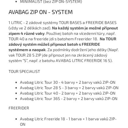
MINIMALIST (bez ZIP ON-SYSTEM)
AVABAG ZIP ON - SYSTEM
1 LiTRIC - 2 zádové systémy TOUR BASES a FREERIDE BASES
(vždy ve 2 délkách zad).
Na každý systém je možné připnout
zipem 4 různé vaky
. Používej batoh na vícedenní túry, např.
TOUR 40 a na freeride jdi s batohem Freerider 18.
Na TOUR
zádový systém můžeš připnout batoh s FREERIDE
systémem a naopak
. Za podmínky dodržení jeho délky (Např.
vak TOUR 28 S ZIP jde připnout jen na zkrácený zádový
systém “S”, např. z batohu AVABAG LITRIC FREERIDE 16 S).
TOUR SPECIALIST
Avabag Litric Tour 30 - 4 barvy + 2 barvy vaků ZIP-ON
Avabag Litric Tour 28 S - 3 barvy + 2 barvy vaků ZIP-ON
Avabag Litric Tour 40 - 2 barvy + 2 barvy vaků ZIP-ON
Avabag Litric Tour 36S - 2 barvy + 2 barvy vaků ZIP-ON
FREERIDER
Avabag Litric Freeride 18 - 1 barva + 1 barva vaků ZIP-
ON