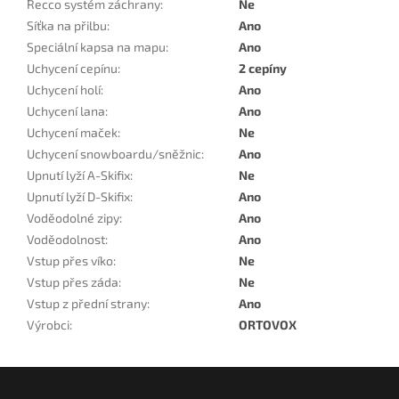
Recco systém záchrany
:
Ne
Síťka na přilbu
:
Ano
Speciální kapsa na mapu
:
Ano
Uchycení cepínu
:
2 cepíny
Uchycení holí
:
Ano
Uchycení lana
:
Ano
Uchycení maček
:
Ne
Uchycení snowboardu/sněžnic
:
Ano
Upnutí lyží A-Skifix
:
Ne
Upnutí lyží D-Skifix
:
Ano
Voděodolné zipy
:
Ano
Voděodolnost
:
Ano
Vstup přes víko
:
Ne
Vstup přes záda
:
Ne
Vstup z přední strany
:
Ano
Výrobci
:
ORTOVOX
Z
á