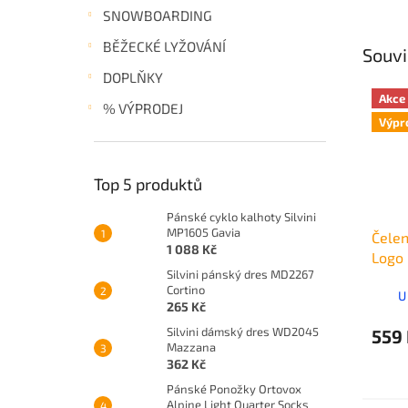
SNOWBOARDING
BĚŽECKÉ LYŽOVÁNÍ
Souvi
DOPLŇKY
Akce
% VÝPRODEJ
Výpr
Top 5 produktů
Pánské cyklo kalhoty Silvini
MP1605 Gavia
Čelen
1 088 Kč
Logo
Silvini pánský dres MD2267
Cortino
U
265 Kč
Silvini dámský dres WD2045
559
Mazzana
362 Kč
Pánské Ponožky Ortovox
Alpine Light Quarter Socks