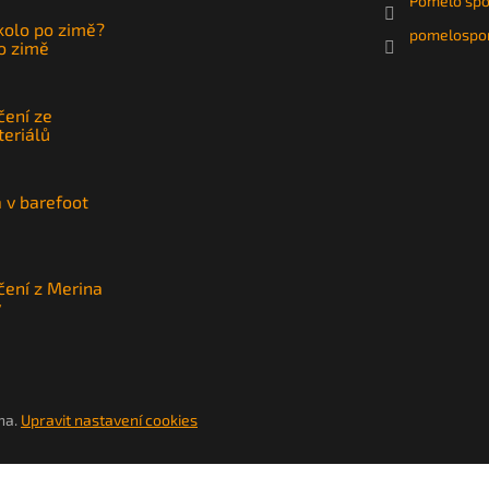
Pomelo spo
 kolo po zimě?
pomelospor
po zimě
čení ze
teriálů
a v barefoot
čení z Merina
y
na.
Upravit nastavení cookies