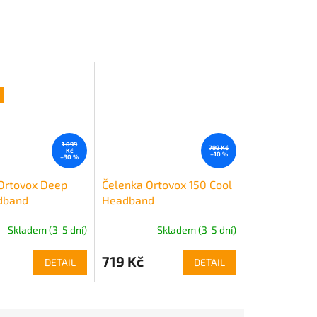
1 099
799 Kč
Kč
–10 %
–30 %
Ortovox Deep
Čelenka Ortovox 150 Cool
dband
Headband
Skladem (3-5 dní)
Skladem (3-5 dní)
719 Kč
DETAIL
DETAIL