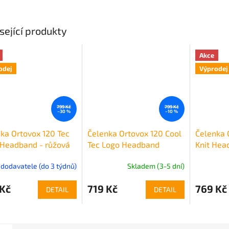
sející produkty
Akce
odej
Výprodej
799 Kč
799 Kč
–30 %
–10 %
ka Ortovox 120 Tec
Čelenka Ortovox 120 Cool
Čelenka 
 Headband - růžová
Tec Logo Headband
Knit Hea
 dodavatele (do 3 týdnů)
Skladem (3-5 dní)
 Kč
719 Kč
769 Kč
DETAIL
DETAIL