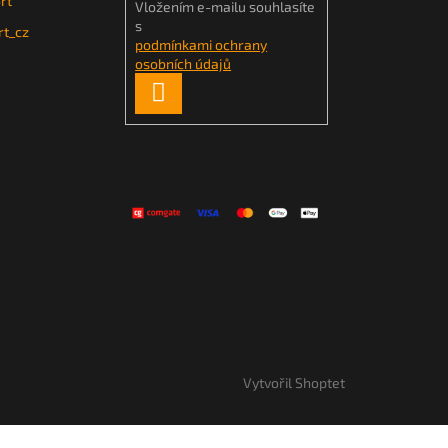
rt
Vložením e-mailu souhlasíte
s
t_cz
podmínkami ochrany
osobních údajů
PŘIHLÁSIT
SE
Vytvořil Shoptet