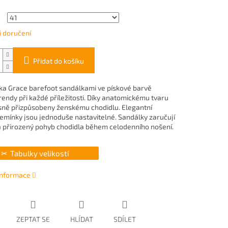
 doručení
Přidat do košíku
ka Grace barefoot sandálkami ve pískové barvě
rendy při každé příležitosti. Díky anatomickému tvaru
sně přizpůsobeny ženskému chodidlu. Elegantní
emínky jsou jednoduše nastavitelné. Sandálky zaručují
a přirozený pohyb chodidla během celodenního nošení.
Tabulky velikostí
 informace
ZEPTAT SE
HLÍDAT
SDÍLET