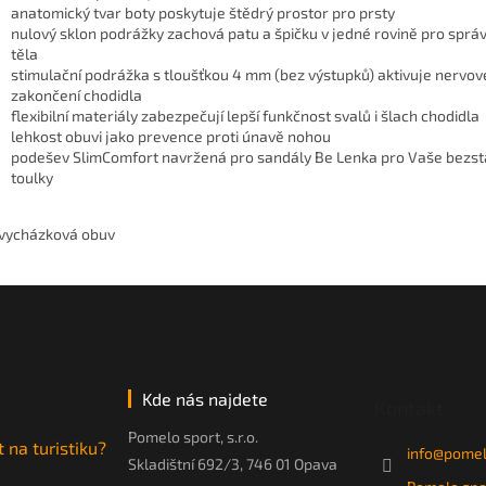
anatomický tvar boty poskytuje štědrý prostor pro prsty
nulový sklon podrážky zachová patu a špičku v jedné rovině pro sprá
těla
stimulační podrážka s tloušťkou 4 mm (bez výstupků) aktivuje nervov
zakončení chodidla
flexibilní materiály zabezpečují lepší funkčnost svalů i šlach chodidla
lehkost obuvi jako prevence proti únavě nohou
podešev SlimComfort navržená pro sandály Be Lenka pro Vaše bezs
toulky
 vycházková obuv
Kde nás najdete
Kontakt
Pomelo sport, s.r.o.
t na turistiku?
info
@
pomel
Skladištní 692/3, 746 01 Opava