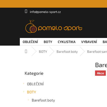
Přejít
na
obsah
info@pomelo-sport.cz
OBLEČENÍ
BOTY
CYKLISTIKA
VYBAVENÍ
BA
Domů
BOTY
Barefoot boty
Barefoot san
P
Bare
o
Přeskočit
s
Kategorie
kategorie
Akce
t
r
OBLEČENÍ
a
n
BOTY
n
Barefoot boty
í
p