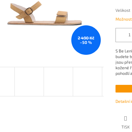
Velikost
Možnosti
2 490 Kč
–50 %
S Be Len
budete t
jsou pře
kožené ř
pohodlí 
Detailní
TISK