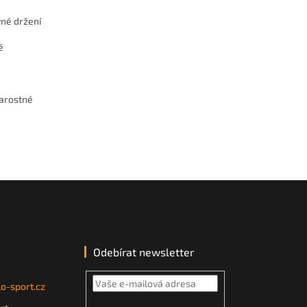
vné držení
é
tarostné
Odebírat newsletter
o-sport.cz