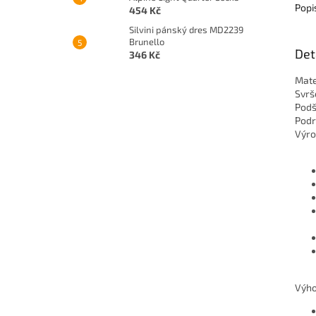
Popi
454 Kč
Silvini pánský dres MD2239
Brunello
Det
346 Kč
Mate
Svrš
Podš
Podr
Výro
Výho