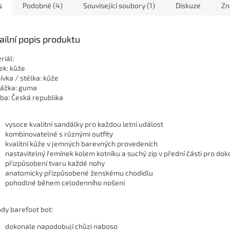
s
Podobné (4)
Související soubory (1)
Diskuze
Zn
ailní popis produktu
riál:
ek: kůže
ívka / stélka: kůže
ážka: guma
ba: Česká republika
vysoce kvalitní sandálky pro každou letní událost
kombinovatelné s různými outfity
kvalitní kůže v jemných barevných provedeních
nastavitelný řemínek kolem kotníku a suchý zip v přední části pro do
přizpůsobení tvaru každé nohy
anatomicky přizpůsobené ženskému chodidlu
pohodlné během celodenního nošení
dy barefoot bot:
dokonale napodobují chůzi naboso