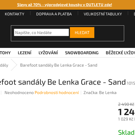
Slevy až 70% - výprodejové kousky v OUTLETU zde!
KONTAKTY
DOPRAVA A PLATBA
VELIKOSTNÍ TABULKY
HLEDAT
TOHY
LEZENÍ
LYŽOVÁNÍ
SNOWBOARDING
BĚŽECKÉ LYŽO
dály
Barefoot sandály Be Lenka Grace - Sand
foot sandály Be Lenka Grace - Sand
101
Průměrné
Neohodnoceno
Podrobnosti hodnocení
Značka:
Be Lenka
hodnocení
produktu
2 490 Kč
1 2
je
0,0
1 029 Kč
z
5
Měrná
Skla
hvězdiček.
cena: