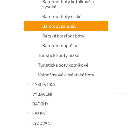
Barefoot boty kotníkové a
a
vysoké
n
Barefoot boty nízké
e
l
Barefoot sandály
Dětské barefoot boty
Barefoot doplňky
Turistické boty nízké
Turistické boty kotníkové
Volnočasové a městské boty
CYKLISTIKA
VYBAVENÍ
BATOHY
LEZENÍ
LYŽOVÁNÍ