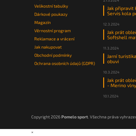
27.5.2024
Velikostní tabulky
Jak připravit
Servis kola 
Dárkové poukazy
Magazín
12.3.2024
Věrnostní program
Jak prát oble
Softshell ma
Reklamace a vrácení
Jak nakupovat
11.3.2024
Obchodní podmínky
Jarní turistik
obuvi
Ochrana osobních údajů (GDPR)
10.3.2024
Jak prát oble
- Merino vln
10.1.2024
Copyright 2026
Pomelo sport
. Všechna práva vyhraze
×