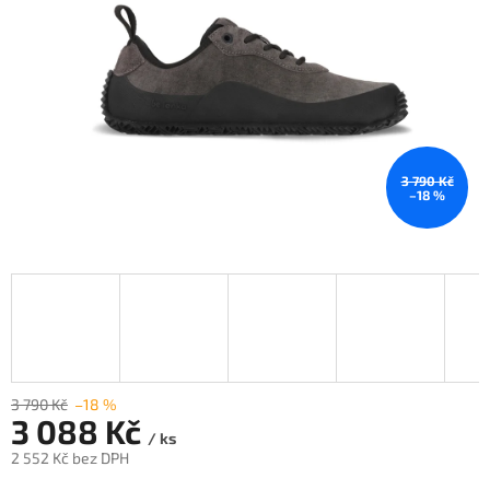
3 790 Kč
–18 %
3 790 Kč
–18 %
3 088 Kč
/ ks
2 552 Kč bez DPH
Měrná