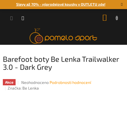
Přejít
Slevy až 70% - výprodejové kousky v OUTLETU zde!
na
obsah
NÁKUP
KOŠÍK
Barefoot boty Be Lenka Trailwalker
3.0 - Dark Grey
Průměrné
Neohodnoceno
Podrobnosti hodnocení
Akce
hodnocení
Značka:
Be Lenka
produktu
je
0,0
z
5
hvězdiček.