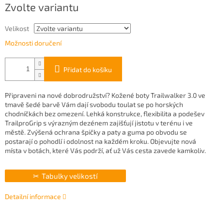
Zvolte variantu
cena:
Velikost
Možnosti doručení
Přidat do košíku
Připraveni na nové dobrodružství? Kožené boty Trailwalker 3.0 ve
tmavě šedé barvě Vám dají svobodu toulat se po horských
chodníčkách bez omezení. Lehká konstrukce, flexibilita a podešev
TrailproGrip s výrazným dezénem zajišťují jistotu v terénu i ve
městě. Zvýšená ochrana špičky a paty a guma po obvodu se
postarají o pohodlí i odolnost na každém kroku. Objevujte nová
místa v botách, které Vás podrží, ať už Vás cesta zavede kamkoliv.
Tabulky velikostí
Detailní informace