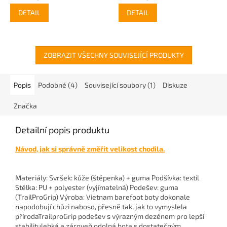
DETAIL
DETAIL
ZOBRAZIT VŠECHNY SOUVISEJÍCÍ PRODUKTY
Popis
Podobné (4)
Související soubory (1)
Diskuze
Značka
Detailní popis produktu
Návod, jak si správně změřit velikost chodila.
Materiály: Svršek: kůže (štěpenka) + guma Podšívka: textil
Stélka: PU + polyester (vyjímatelná) Podešev: guma
(TrailProGrip) Výroba: Vietnam barefoot boty dokonale
napodobují chůzi naboso, přesně tak, jak to vymyslela
přírodaTrailproGrip podešev s výrazným dezénem pro lepší
stabilitulehká a zároveň odolná bota s dostatečným