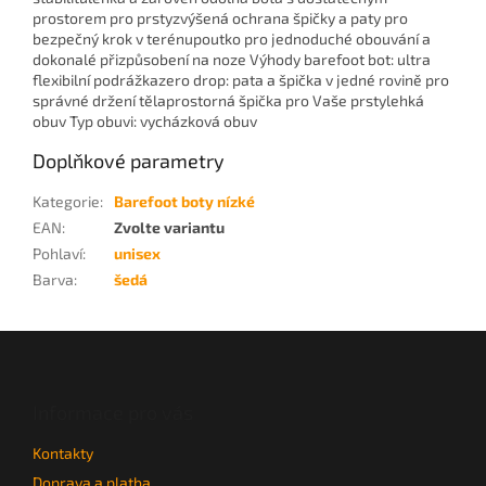
prostorem pro prstyzvýšená ochrana špičky a paty pro
bezpečný krok v terénupoutko pro jednoduché obouvání a
dokonalé přizpůsobení na noze Výhody barefoot bot: ultra
flexibilní podrážkazero drop: pata a špička v jedné rovině pro
správné držení tělaprostorná špička pro Vaše prstylehká
obuv Typ obuvi: vycházková obuv
Doplňkové parametry
Kategorie
:
Barefoot boty nízké
EAN
:
Zvolte variantu
Pohlaví
:
unisex
Barva
:
šedá
Z
á
p
a
Informace pro vás
t
Kontakty
í
Doprava a platba