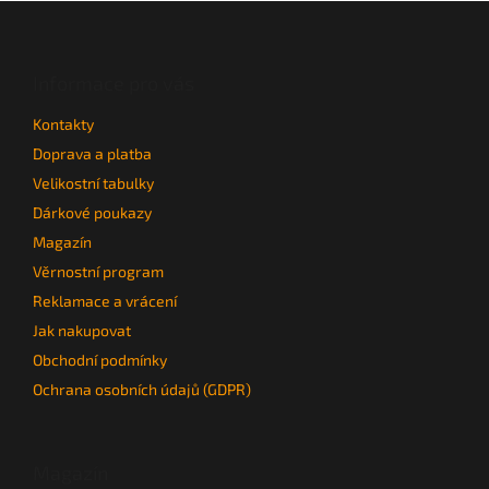
Z
á
p
a
Informace pro vás
t
Kontakty
í
Doprava a platba
Velikostní tabulky
Dárkové poukazy
Magazín
Věrnostní program
Reklamace a vrácení
Jak nakupovat
Obchodní podmínky
Ochrana osobních údajů (GDPR)
Magazín