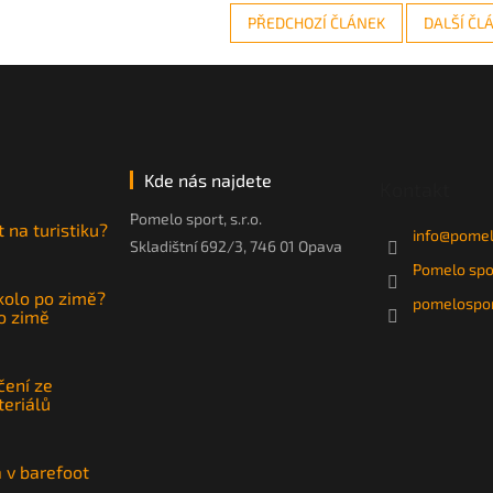
PŘEDCHOZÍ ČLÁNEK
DALŠÍ ČL
Kde nás najdete
Kontakt
Pomelo sport, s.r.o.
t na turistiku?
info
@
pomel
Skladištní 692/3, 746 01 Opava
Pomelo spo
 kolo po zimě?
pomelospor
po zimě
čení ze
teriálů
a v barefoot