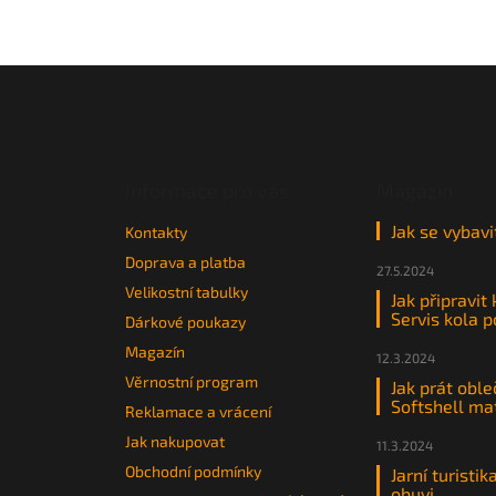
Z
á
p
a
t
Informace pro vás
Magazín
í
Jak se vybavi
Kontakty
Doprava a platba
27.5.2024
Velikostní tabulky
Jak připravit
Servis kola 
Dárkové poukazy
Magazín
12.3.2024
Věrnostní program
Jak prát oble
Softshell ma
Reklamace a vrácení
Jak nakupovat
11.3.2024
Obchodní podmínky
Jarní turistik
obuvi