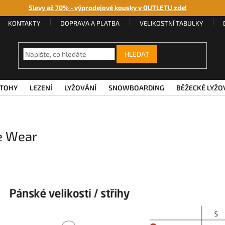
Slevy až 70% - výprodejové kousky v OUTLETU zde!
KONTAKTY
DOPRAVA A PLATBA
VELIKOSTNÍ TABULKY
HLEDAT
TOHY
LEZENÍ
LYŽOVÁNÍ
SNOWBOARDING
BĚŽECKÉ LYŽO
e Wear
1