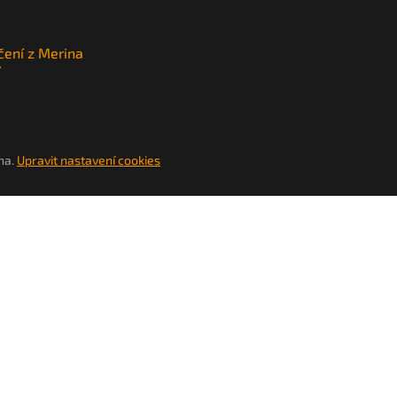
čení z Merina
y
na.
Upravit nastavení cookies