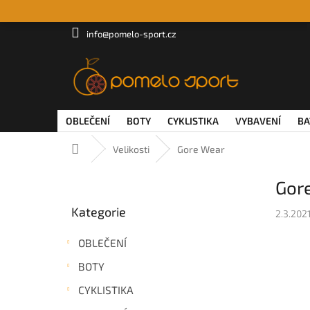
Přejít
na
obsah
info@pomelo-sport.cz
OBLEČENÍ
BOTY
CYKLISTIKA
VYBAVENÍ
BA
Domů
Velikosti
Gore Wear
P
Gor
o
Přeskočit
s
Kategorie
kategorie
2.3.202
t
r
OBLEČENÍ
a
n
BOTY
n
CYKLISTIKA
í
p