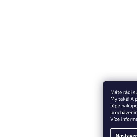
Máte rádi s
My také! A 
lépe nakupo
procházením
Více inform
Nastaven