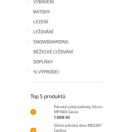
VYBAVENÍ
a
BATOHY
n
e
LEZENÍ
l
LYŽOVÁNÍ
SNOWBOARDING
BĚŽECKÉ LYŽOVÁNÍ
DOPLŇKY
% VÝPRODEJ
Top 5 produktů
Pánské cyklo kalhoty Silvini
MP1605 Gavia
1 088 Kč
Silvini pánský dres MD2267
Cortino