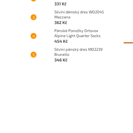
331 Kč
Silvini dámský dres WD2045
Mazzana
362 Kč
Pánské Ponožky Ortovox
Alpine Light Quarter Socks
454 Kč
Silvini pánský dres MD2239
Brunello
346 Kč