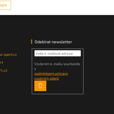
ÁNEK
Odebírat newsletter
o-sport.cz
rt
Vložením e-mailu souhlasíte
s
t_cz
podmínkami ochrany
osobních údajů
PŘIHLÁSIT
SE