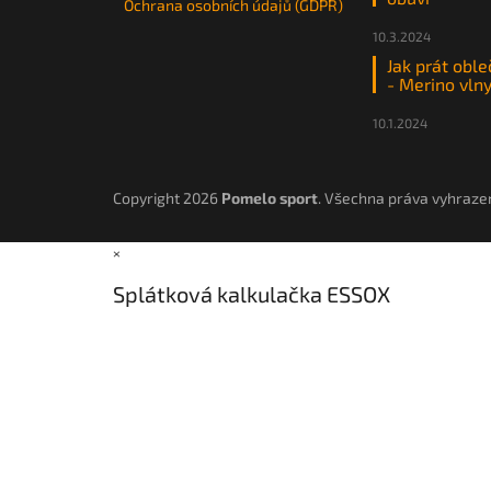
Ochrana osobních údajů (GDPR)
10.3.2024
Jak prát oble
- Merino vln
10.1.2024
Copyright 2026
Pomelo sport
. Všechna práva vyhraze
×
Splátková kalkulačka ESSOX